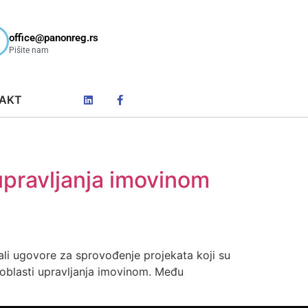
office@panonreg.rs
Pišite nam
AKT
upravljanja imovinom
ali ugovore za sprovođenje projekata koji su
oblasti upravljanja imovinom. Među