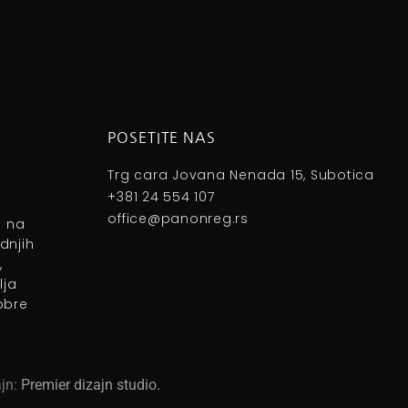
POSETITE NAS
Trg cara Jovana Nenada 15, Subotica
+381 24 554 107
office@panonreg.rs
e na
dnjih
,
lja
obre
ajn:
Premier dizajn studio
.