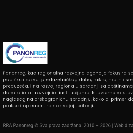
Panonreg, kao regionalna razvojna agencija fokusira s
podršku i razvoj preduzetničkog duha, mikro, malih i sre
preduzeća, i na razvoj regiona u saradnji sa opštinama
donatorima i razvojnim institucijama. Istovremeno stav
naglasag na prekograničnu saradnju, kako bi primer d
prakse implementira na svojoj teritoriji.
RRA Panonreg © Sva prava zadržana. 2010 –
2026
| Web diz