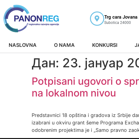
Trg cara Jovana
Subotica 24000
NASLOVNA
O NAMA
KONKURSI
J
Дан:
23. јануар 2
Potpisani ugovori o sp
na lokalnom nivou
Predstavnici 18 opština i gradova iz Srbije d
izabrani u okviru grant šeme Programa Excha
odobrenim projektima je i „Samo pravno zaokr