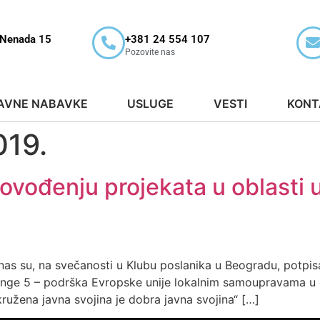
 Nenada 15
+381 24 554 107
Pozovite nas
AVNE NABAVKE
USLUGE
VESTI
KONT
019.
rovođenju projekata u oblasti 
anas su, na svečanosti u Klubu poslanika u Beogradu, potpis
nge 5 – podrška Evropske unije lokalnim samoupravama u 
užena javna svojina je dobra javna svojina“ […]