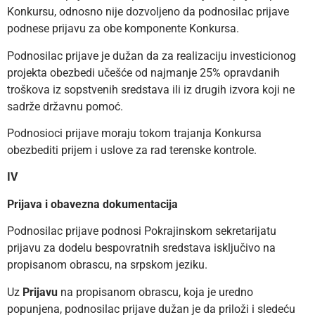
Konkursu, odnosno nije dozvoljeno da podnosilac prijave
podnese prijavu za obe komponente Konkursa.
Podnosilac prijave je dužan da za realizaciju investicionog
projekta obezbedi učešće od najmanje 25% opravdanih
troškova iz sopstvenih sredstava ili iz drugih izvora koji ne
sadrže državnu pomoć.
Podnosioci prijave moraju tokom trajanja Konkursa
obezbediti prijem i uslove za rad terenske kontrole.
IV
Prijava i obavezna dokumentacija
Podnosilac prijave podnosi Pokrajinskom sekretarijatu
prijavu za dodelu bespovratnih sredstava isključivo na
propisanom obrascu, na srpskom jeziku.
Uz
Prijavu
na propisanom obrascu, koja je uredno
popunjena, podnosilac prijave dužan je da priloži i sledeću