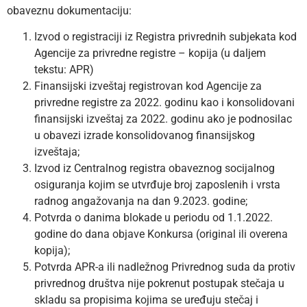
obaveznu dokumentaciju:
Izvod o registraciji iz Registra privrednih subjekata kod
Agencije za privredne registre – kopija (u daljem
tekstu: APR)
Finansijski izveštaj registrovan kod Agencije za
privredne registre za 2022. godinu kao i konsolidovani
finansijski izveštaj za 2022. godinu ako je podnosilac
u obavezi izrade konsolidovanog finansijskog
izveštaja;
Izvod iz Centralnog registra obaveznog socijalnog
osiguranja kojim se utvrđuje broj zaposlenih i vrsta
radnog angažovanja na dan 9.2023. godine;
Potvrda o danima blokade u periodu od 1.1.2022.
godine do dana objave Konkursa (original ili overena
kopija);
Potvrda APR-a ili nadležnog Privrednog suda da protiv
privrednog društva nije pokrenut postupak stečaja u
skladu sa propisima kojima se uređuju stečaj i