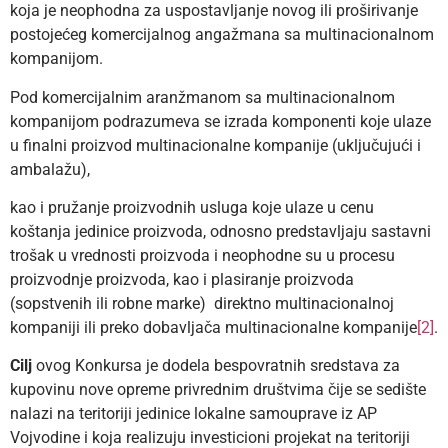
koja je neophodna za uspostavljanje novog ili proširivanje
postojećeg komercijalnog angažmana sa multinacionalnom
kompanijom.
Pod komercijalnim aranžmanom sa multinacionalnom
kompanijom podrazumeva se izrada komponenti koje ulaze
u finalni proizvod multinacionalne kompanije (uključujući i
ambalažu),
kao i pružanje proizvodnih usluga koje ulaze u cenu
koštanja jedinice proizvoda, odnosno predstavljaju sastavni
trošak u vrednosti proizvoda i neophodne su u procesu
proizvodnje proizvoda, kao i plasiranje proizvoda
(sopstvenih ili robne marke) direktno multinacionalnoj
kompaniji ili preko dobavljača multinacionalne kompanije
[2]
.
Cilj
ovog Konkursa je dodela bespovratnih sredstava za
kupovinu nove opreme privrednim društvima čije se sedište
nalazi na teritoriji jedinice lokalne samouprave iz AP
Vojvodine i koja realizuju investicioni projekat na teritoriji