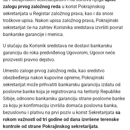
zalogu prvog založnog reda
u korist Pokrajinskog
sekretarijata u Registar založnog prava, kao i da snosi
troškove upisa. Nakon upisa založnog prava, Pokrajinski
sekretarijat će na zahtev Korisnika sredstava izvršiti povrat
bankarske garancije i menica.
U slučaju da Korisnik sredstava ne dostavi bankarsku
garanciju do roka predviđenog Ugovorom, Ugovor neće
proizvesti pravno dejstvo.
Umesto zaloge prvog založnog reda, kao sredstvo
obezbeđenja nakon kupovine opreme, Pokrajinski
sekretarijat može prihvatiti bankarsku garanciju izdatu od
poslovne banke koja je registrovana na teritoriji Republike
Srbije, odnosno bankarsku garanciju strane poslovne banke
za koju je konfirmaciju izvršila domaća poslovna banka,
bezuslovnu i plativu na prvi poziv u korist Sekretarijata
sa
rokom važnosti od tri godine od dana izvršene terenske
kontrole od strane Pokrajinskog sekretarijata
.