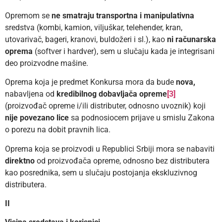
Opremom se
ne smatraju
transportna i manipulativna
sredstva (kombi, kamion, viljuškar, telehender, kran,
utovarivač, bageri, kranovi, buldožeri i sl.), kao
ni računarska
oprema
(softver i hardver), sem u slučaju kada je integrisani
deo proizvodne mašine.
Oprema koja je predmet Konkursa mora da bude
nova,
nabavljena od
kredibilnog dobavljača opreme
[3]
(proizvođač opreme i/ili distributer, odnosno uvoznik) koji
nije povezano lice
sa podnosiocem prijave u smislu Zakona
o porezu na dobit pravnih lica.
Oprema koja se proizvodi u Republici Srbiji mora se nabaviti
direktno
od proizvođača opreme, odnosno bez distributera
kao posrednika, sem u slučaju postojanja ekskluzivnog
distributera.
II