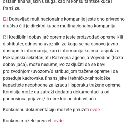
ostalih finansijskih usluga, kao ni konsultantske kuće i
franšize.
[2]
Dobavljač multinacionalne kompanije jeste ono privredno
društvo čiji je direktni kupac multinacionalna kompanija.
[3]
Kredibilni dobavljač opreme jeste proizvođač opreme i/ili
distributer, odnosno uvoznik za koga se na osnovu javno
dostupnih informacija, kao i informacija kojima raspolažu
Pokrajinski sekretarijat i Razvojna agencija Vojvodine (Baza
dobavljača), može nesumnjivo zaključiti da se bavi
proizvodnjom/uvozom/distribucijom tražene opreme i da
poseduje kadrovske, finansijske i tehničko-tehnološke
kapacitete neophodne za izradu i isporuku tražene opreme.
Komisija može da zatraži dodatnu dokumentaciju od
podnosioca prijave i/ili direktno od dobavljača.
Konkursnu dokumentaciju možete preuzeti
ovde
Konkurs možete preuzeti
ovde