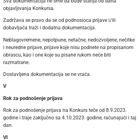
Sva dokumentacija ne sme da bude starija od dana
objavljivanja Konkursa.
Zadržava se pravo da se od podnosioca prijave i/ili
dobavljača traži i dodatna dokumentacija.
Neblagovremene, nepotpune, netačne, nedozvoljene, nečitke
i neuredne prijave, prijave koje nisu podnete na propisanom
obrascu, kao i one koje su pisane rukom neće biti
razmatrane.
Dostavljena dokumentacija se ne vraća.
V
Rok za podnošenje prijava
Rok za podnošenje prijava na Konkurs teče od 8.9.2023.
godine i traje zaključno sa 4.10.2023. godine, računajući i taj
dan.
VI