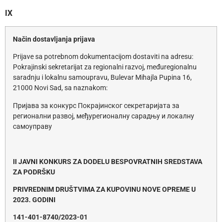
IX
Način dostavljanja prijava
Prijave sa potrebnom dokumentacijom dostaviti na adresu:
Pokrajinski sekretarijat za regionalni razvoj, međuregionalnu
saradnju i lokalnu samoupravu, Bulevar Mihajla Pupina 16,
21000 Novi Sad, sa naznakom:
Пријава за конкурс Покрајинског секретаријата за
регионални развој, међурегионалну сарадњу и локалну
самоуправу
II
JAVNI KONKURS ZA DODELU BESPOVRATNIH SREDSTAVA
ZA PODRŠKU
PRIVREDNIM DRUŠTVIMA ZA KUPOVINU NOVE OPREME U
2023. GODINI
141-401-
8740
/2023-01