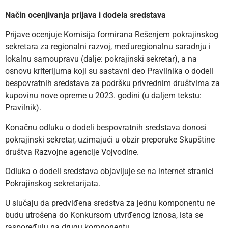
Način ocenjivanja prijava i dodela sredstava
Prijave ocenjuje Komisija formirana Rešenjem pokrajinskog
sekretara za regionalni razvoj, međuregionalnu saradnju i
lokalnu samoupravu (dalje: pokrajinski sekretar), a na
osnovu kriterijuma koji su sastavni deo Pravilnika o dodeli
bespovratnih sredstava za podršku privrednim društvima za
kupovinu nove opreme u 2023. godini (u daljem tekstu:
Pravilnik).
Konačnu odluku o dodeli bespovratnih sredstava donosi
pokrajinski sekretar, uzimajući u obzir preporuke Skupštine
društva Razvojne agencije Vojvodine.
Odluka o dodeli sredstava objavljuje se na internet stranici
Pokrajinskog sekretarijata.
U slučaju da predviđena sredstva za jednu komponentu ne
budu utrošena do Konkursom utvrđenog iznosa, ista se
raspoređuju na drugu komponentu.