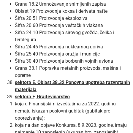
Grana 18.2 Umnožavanje snimljenih zapisa
Oblast 19 Proizvodnja koksa i derivata nafte
Šifra 20.51 Proizvodnja eksploziva
Šifra 20.60 Proizvodnja veštačkih vlakana
Šifra 24.10 Proizvodnja sirovog gvožđa, čelika i
ferolegura
Šifra 24.46 Proizvodnja nuklearnog goriva
Šifra 25.40 Proizvodnja oružja i municije
Šifra 30.40 Proizvodnja borbenih vojnih aviona
Grana 33.1 Popravka metalnih proizvoda, mašina i
opreme
sektora E, Oblast 38.32 Ponovna upotreba razvrstanih
materijala
sektora F, Građevinarstvo
koja u Finansijskim izveštajima za 2022. godinu
nemaju iskazan poslovni gubitak (gubitak pre
oporezivanja);
koja na dan objave Konkursa, 8.9.2023. godine, imaju
najmanje 10 zaposlenih (ukupan broj zaposlenih);