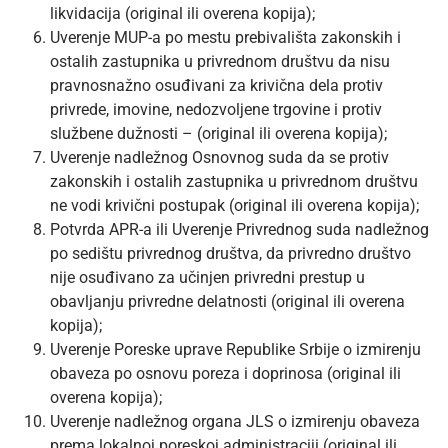
likvidacija (original ili overena kopija);
Uverenje MUP-a po mestu prebivališta zakonskih i
ostalih zastupnika u privrednom društvu da nisu
pravnosnažno osuđivani za krivična dela protiv
privrede, imovine, nedozvoljene trgovine i protiv
službene dužnosti – (original ili overena kopija);
Uverenje nadležnog Osnovnog suda da se protiv
zakonskih i ostalih zastupnika u privrednom društvu
ne vodi krivični postupak (original ili overena kopija);
Potvrda APR-a ili Uverenje Privrednog suda nadležnog
po sedištu privrednog društva, da privredno društvo
nije osuđivano za učinjen privredni prestup u
obavljanju privredne delatnosti (original ili overena
kopija);
Uverenje Poreske uprave Republike Srbije o izmirenju
obaveza po osnovu poreza i doprinosa (original ili
overena kopija);
Uverenje nadležnog organa JLS o izmirenju obaveza
prema lokalnoj poreskoj administraciji (original ili