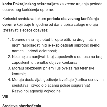
korist Pokrajinskog sekretarijata
za vreme trajanja perioda
obaveznog korišćenja opreme.
Korisnici sredstava tokom
perioda obaveznog korišćenja
opreme
koji traje tri godine od dana upisa zaloge moraju
izvršavati sledeće obaveze:
Opremu ne smeju otuđiti, opteretiti, na drugi način
njom raspolagati niti je eksploatisati suprotno njenoj
nameni i prirodi delatnosti;
Ne smeju smanjivati broj zaposlenih u odnosu na broj
zaposlenih u trenutku objave Konkursa;
Moraju obezbediti prijem i uslove za rad terenske
kontrole;
Moraju dostavljati godišnje izveštaje (kartica osnovnih
sredstava i izvod o plaćanju polise osiguranja)
Razvojnoj agenciji Vojvodine.
VIII
Sredstva obezbeđenja