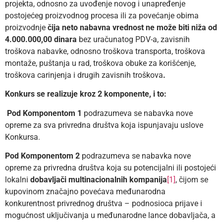
projekta, odnosno za uvođenje novog i unapređenje
postojećeg proizvodnog procesa ili za povećanje obima
proizvodnje
čija neto nabavna vrednost ne može biti niža
od
4.000.000,00 dinara
bez uračunatog PDV-a, zavisnih
troškova nabavke, odnosno troškova transporta, troškova
montaže, puštanja u rad, troškova obuke za korišćenje,
troškova carinjenja i drugih zavisnih troškova
.
Konkurs se realizuje kroz 2 komponente, i to:
Pod Komponentom 1
podrazumeva se nabavka nove
opreme za sva privredna društva koja ispunjavaju uslove
Konkursa.
Pod Komponentom 2
podrazumeva se nabavka nove
opreme za privredna društva koja su potencijalni ili postojeći
lokalni
dobavljači multinacionalnih kompanija
[1]
, čijom se
kupovinom značajno povećava međunarodna
konkurentnost privrednog društva – podnosioca prijave i
mogućnost uključivanja u međunarodne lance dobavljača, a