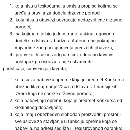
koja nisu u teškoćama, u smislu propisa kojima se
uređuju pravila za dodelu državne pomoći;
koja nisu u obavezi povraćaja nedozvoljene državne
pomoći;
sa kojima nije bio jednostrano raskinut ugovor o
dodeli sredstava iz budžeta Autonomne pokrajine
Vojvodine zbog neispunjenja preuzetih obaveza;
protiv kojih se ne vodi parnični, odnosno krivični
postupak po osnovu ranije ostvarenih
podsticaja, subvencija i kredita;
koja su za nabavku opreme koja je predmet Konkursa
obezbedila najmanje 25% sredstava iz finansijskih
izvora koja ne sadrže državnu pomoć;
koja nabavljaju opremu koja je predmet Konkursa od
kredibilnog dobavljača;
koja imaju obezbeđen slobodan proizvodni prostor i
sve uslove za stavljanje u funkciju opreme koja se
nabavlja,
na adresi sedišta ili registrovanog ogranka
;