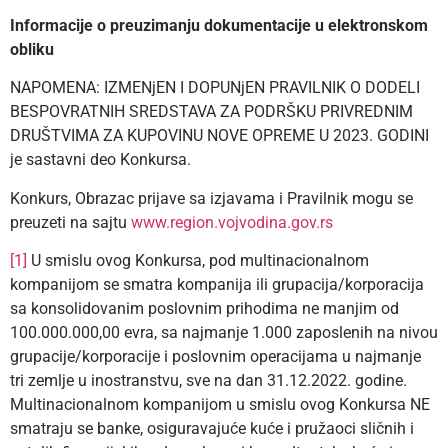
Informacije o preuzimanju dokumentacije u elektronskom
obliku
NAPOMENA: IZMENjEN I DOPUNjEN PRAVILNIK O DODELI
BESPOVRATNIH SREDSTAVA ZA PODRŠKU PRIVREDNIM
DRUŠTVIMA ZA KUPOVINU NOVE OPREME U 2023. GODINI
je sastavni deo Konkursa.
Konkurs, Obrazac prijave sa izjavama i Pravilnik mogu se
preuzeti na sajtu
www.region.vojvodina.gov.rs
[1]
U smislu ovog Konkursa, pod multinacionalnom
kompanijom se smatra kompanija ili grupacija/korporacija
sa konsolidovanim poslovnim prihodima ne manjim od
100.000.000,00 evra, sa najmanje 1.000 zaposlenih na nivou
grupacije/korporacije i poslovnim operacijama u najmanje
tri zemlje u inostranstvu, sve na dan 31.12.2022. godine.
Multinacionalnom kompanijom u smislu ovog Konkursa NE
smatraju se banke, osiguravajuće kuće i pružaoci sličnih i