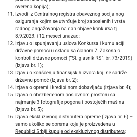
overena kopija);
Izvodi iz Centralnog registra obaveznog socijalnog
osiguranja kojim se utvrđuje broj zaposlenih i vrsta
radnog angažovanja na dan objave konkursa tj.
8.9.2023. i 12 meseci unazad;
Izjavu o ispunjavanju uslova Konkursa i kumulaciji
državne pomoći u skladu sa članom 7. Zakona o
kontroli državne pomoći (“Sl. glasnik RS”, br. 73/2019)
(Izjava br. 1);
Izjavu o korišćenju finansijskih izvora koji ne sadrže
državnu pomoć (Izjava br. 2);
Izjava o opremi i kredibilnom dobavljaču (Izjava br. 4);
Izjava o obezbeđenom poslovnom prostoru sa
najmanje 3 fotografije pogona i postojećih mašina
(Izjava br. 5);
Izjava ekskluzivnog distributera opreme (Izjava br. 6) –
samo ukoliko se oprema koja je proizvedena u
Republici Srbiji kupuje od ekskluzivnog distributera
;