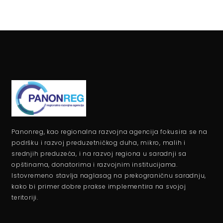
Panonreg, kao regionalna razvojna agencija fokusira se na
podršku i razvoj preduzetničkog duha, mikro, malih i
srednjih preduzeća, i na razvoj regiona u saradnji sa
opštinama, donatorima i razvojnim institucijama.
Istovremeno stavlja naglasag na prekograničnu saradnju,
kako bi primer dobre prakse implementira na svojoj
teritoriji.