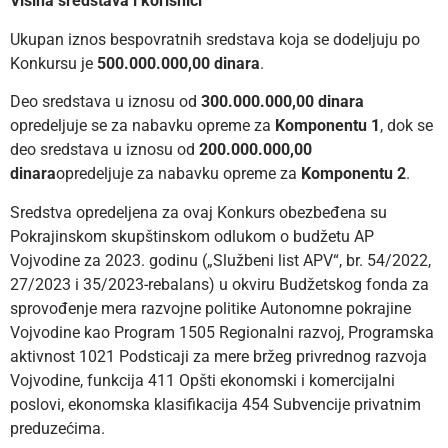
Visina sredstava i korisnici
Ukupan iznos bespovratnih sredstava koja se dodeljuju po
Konkursu je
500.000.000,00 dinara
.
Deo sredstava u iznosu od
300.000.000,00 dinara
opredeljuje se za nabavku opreme za
Komponentu 1
, dok se
deo sredstava u iznosu od
200.000.000,00
dinara
opredeljuje za nabavku opreme za
Komponentu 2
.
Sredstva opredeljena za ovaj Konkurs obezbeđena su
Pokrajinskom skupštinskom odlukom o budžetu AP
Vojvodine za 2023. godinu („Službeni list APV“, br. 54/2022,
27/2023 i 35/2023-rebalans) u okviru Budžetskog fonda za
sprovođenje mera razvojne politike Autonomne pokrajine
Vojvodine kao Program 1505 Regionalni razvoj, Programska
aktivnost 1021 Podsticaji za mere bržeg privrednog razvoja
Vojvodine, funkcija 411 Opšti ekonomski i komercijalni
poslovi, ekonomska klasifikacija 454 Subvencije privatnim
preduzećima.