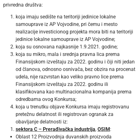
privredna društva:
koja imaju sedište na teritoriji jedinice lokalne
samouprave iz AP Vojvodine, pri čemu i mesto
realizacije investicionog projekta mora biti na teritoriji
jedinice lokalne samouprave iz AP Vojvodine;
koja su osnovana najkasnije 1.9.2021. godine;
koja su mikro, mala i srednja pravna lica prema
Finansijskom izveštaju za 2022. godinu i čiji niti jedan
od članova, odnosno osnivača, bez obzira na procenat
udela, nije razvrstan kao veliko pravno lice prema
Finansijskom izveštaju za 2022. godinu ili
klasifikovana kao multinacionalna kompanija prema
odredbama ovog Konkursa;
koja u trenutku objave Konkursa imaju registrovanu
pretežnu delatnost ili registrovan ogranak za
obavljanje delatnosti iz:
sektora C – Prerađivačka industrija
,
OSIM
:
Oblast 12 Proizvodnja duvanskih proizvoda