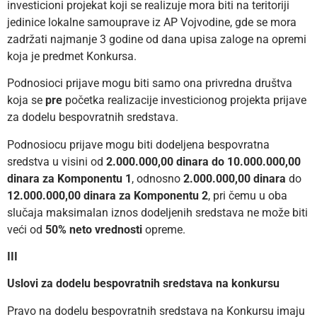
investicioni projekat koji se realizuje mora biti na teritoriji
jedinice lokalne samouprave iz AP Vojvodine, gde se mora
zadržati najmanje 3 godine od dana upisa zaloge na opremi
koja je predmet Konkursa.
Podnosioci prijave mogu biti samo ona privredna društva
koja se
pre
početka realizacije investicionog projekta prijave
za dodelu bespovratnih sredstava.
Podnosiocu prijave mogu biti dodeljena bespovratna
sredstva u visini od
2.000.000,00 dinara do 10.000.000,00
dinara za Komponentu 1
, odnosno
2.000.000,00 dinara
do
12.000.000,00 dinara
za Komponentu 2
, pri čemu u oba
slučaja maksimalan iznos dodeljenih sredstava ne može biti
veći od
50% neto vrednosti
opreme.
III
Uslovi za dodelu bespovratnih sredstava na konkursu
Pravo na dodelu bespovratnih sredstava na Konkursu imaju