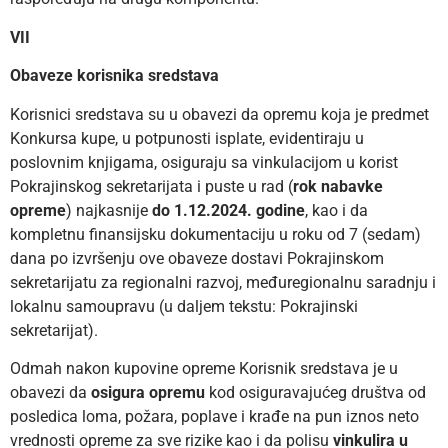
VII
Obaveze korisnika sredstava
Korisnici sredstava su u obavezi da opremu koja je predmet
Konkursa kupe, u potpunosti isplate, evidentiraju u
poslovnim knjigama, osiguraju sa vinkulacijom u korist
Pokrajinskog sekretarijata i puste u rad (
rok nabavke
opreme
) najkasnije
do 1.12.2024. godine
, kao i da
kompletnu finansijsku dokumentaciju u roku od 7 (sedam)
dana po izvršenju ove obaveze dostavi Pokrajinskom
sekretarijatu za regionalni razvoj, međuregionalnu saradnju i
lokalnu samoupravu (u daljem tekstu: Pokrajinski
sekretarijat).
Odmah nakon kupovine opreme Korisnik sredstava je u
obavezi da
osigura opremu
kod osiguravajućeg društva od
posledica loma, požara, poplave i krađe na pun iznos neto
vrednosti opreme za sve rizike kao i da polisu
vinkulira u