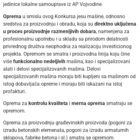
jedinice lokalne samouprave iz AP Vojvodine.
Oprema
u smislu ovog Konkursa jesu mašine, odnosno
sredstva za proizvodnju i obradu, koja su
direktno uključena
u proces proizvodnje razmenljivih dobara
, namenjena za
profesionalnu upotrebu i u skladu sa prirodom delatnosti
privrednog društva neophodna za realizaciju investicionog
projekta. Opremom se smatra i proizvodna linija koju čine
više
funkcionalno nedeljivih
mašina, kao i specijalizovani
alati i delovi specijalizovanih mašina. Delovi
specijalizovanih mašina moraju biti kupljeni sa mašinom od
istog dobavljača opreme i moraju biti iskazani na istoj
profakturi.
Oprema za
kontrolu kvaliteta
i
merna oprema
smatraju se
opremom.
Oprema za proizvodnju građevinskih proizvoda (pogoni za
izradu betonskih elemenata, pogoni za izradu armaturnih
sklopova, fabrike betona i sl.) smatra se opremom.