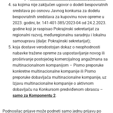
sa kojima nije zaključen ugovor o dodeli bespovratnih
sredstava po osnovu Javnog konkursa za dodelu
bespovratnih sredstava za kupovinu nove opreme u
2023. godini, br. 141-401-385/2023-04 od 24.2.2023.
godine koji je raspisao Pokrajinski sekretarijat za
regionalni razvoj, međuregionalnu saradnju i lokalnu
samoupravu (dalje: Pokrajinski sekretarijat);
koja dostave verodostojan dokaz o neophodnosti
nabavke tražene opreme za uspostavljanje novog ili
proširivanje postojećeg komercijalnog angažmana sa
multinacionalnom kompanijom – Pismo preporuke
konkretne multinacionalne kompanije ili Pismo
preporuke dobavljača multinacionalne kompanije, uz
Izjavu multinacionalne kompanije o aktivnom
dobavljaču na Konkursom predviđenom obrascu –
samo za Komponentu 2
.
Podnosilac prijave može podneti samo jednu prijavu po