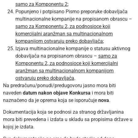
samo za Komponentu 2
;
Popunjeno i potpisano Pismo preporuke dobavljača
multinacionalne kompanije na propisanom obrascu –
samo za Komponentu 2, za podnosioce koji
komercijalni aranžman sa multinacionalnom
kompanijom ostvaruju preko dobavljača
;
Izjava multinacionalne kompanije o statusu aktivnog
dobavljača na propisanom obrascu –
samo za
Komponentu 2, za podnosioce koji komercijalni
aranžman sa multinacionalnom kompanijom
ostvaruju preko dobavljača
.
Na predračunu/ponudi/predugovoru jasno mora biti
naveden
datum nakon objave Konkursa
i mora biti
naznačeno da je oprema koja se isporučuje
nova
.
Dokumentacija koja se podnosi za stranog državljanina
mora biti prevedena i izdata u skladu sa propisima države u
kojoj je izdata.