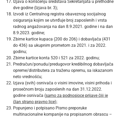
Izjava o korišćenju sredstava Sekretarijata u prethodne
dve godine (Izjava br. 3);
Izvodi iz Centralnog registra obaveznog socijalnog
osiguranja kojim se utvrđuje broj zaposlenih i vrsta
radnog angažovanja na dan 8.9.2021. godine i na dan
8.9.2023. godine;
Zbirne kartice kupaca (200 do 206) i dobavljača (431
do 436) sa ukupnim prometom za 2021. i za 2022.
godinu;
Zbirne kartice konta 520 i 521 za 2022. godinu;
Predračun/ponudu/predugovor kredibilnog dobavljača
opreme/distributera za traženu opremu, sa iskazanom
neto vrednošću;
Izjava (svih) osnivača o visini imovine, visini prihoda i
prosečnom broju zaposlenih na dan 31.12.2022.
godine osnivača (
samo za podnosioce prijave čiji je
član strano pravno lice
);
Popunjeno i potpisano Pismo preporuke
multinacionalne kompanije na propisanom obrascu –