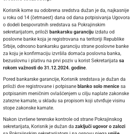
Korisnik kome su odobrena sredstva dužan je da, najkasnije
u roku od 14 (četrnaest) dana od dana potpisivanja Ugovora
o dodeli bespovratnih sredstava sa Pokrajinskim
sekretarijatom, priloži
bankarsku garanciju
izdatu od
poslovne banke koja je registrovana na teritoriji Republike
Srbije, odnosno bankarsku garanciju strane poslovne banke
za koju je konfirmaciju izvršila domaća poslovna banka,
bezuslovnu i plativu na prvi poziv u korist Sekretarijata
sa
rokom važnosti do 31.12.2024. godine
.
Pored bankarske garancije, Korisnik sredstava je dužan da
priloži dve registrovane i potpisane
blanko solo menice
sa
potpisanim meničnim ovlašćenjem u cilju naplate zakonske
zatezne kamate, u skladu sa propisom koji utvrđuje visinu
stope zakonske kamate.
Nakon izvršene terenske kontrole od strane Pokrajinskog
sekretarijata, Korisnik je dužan da
zaključi ugovor o zalozi
sa Pokrajinskim sekretarijatom i na osnovu njega
upiše