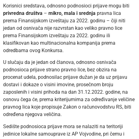
Korisnici sredstava, odnosno podnosioci prijave mogu biti
privredna društva
–
mikro, mala i srednja
pravna lica
prema Finansijskom izveštaju za 2022. godinu – čiji niti
jedan od osnivača nije razvrstan kao veliko pravno lice
prema Finansijskom izveštaju za 2022. godinu ili
klasifikovan kao multinacionalna kompanija prema
odredbama ovog Konkursa.
U slučaju da je jedan od članova, odnosno osnivača
podnosioca prijave strano pravno lice, bez obzira na
procenat udela, podnosilac prijave dužan je da uz prijavu
dostavi i dokaze o visini imovine, prosečnom broju
zaposlenih i visini prihoda na dan 31.12.2022. godine, na
osnovu čega će, prema kriterijumima za određivanje veličine
pravnog lica koje propisuje Zakon o računovodstvu RS, biti
određena njegova veličina.
Sedište podnosioca prijave mora se nalaziti na teritoriji
jedinice lokalne samouprave iz AP Vojvodine, pri čemu i