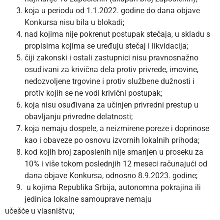
koja u periodu od 1.1.2022. godine do dana objave
Konkursa nisu bila u blokadi;
nad kojima nije pokrenut postupak stečaja, u skladu s
propisima kojima se uređuju stečaj i likvidacija;
čiji zakonski i ostali zastupnici nisu pravnosnažno
osuđivani za krivična dela protiv privrede, imovine,
nedozvoljene trgovine i protiv službene dužnosti i
protiv kojih se ne vodi krivični postupak;
koja nisu osuđivana za učinjen privredni prestup u
obavljanju privredne delatnosti;
koja nemaju dospele, a neizmirene poreze i doprinose
kao i obaveze po osnovu izvornih lokalnih prihoda;
kod kojih broj zaposlenih nije smanjen u proseku za
10% i više tokom poslednjih 12 meseci računajući od
dana objave Konkursa, odnosno 8.9.2023. godine;
u kojima Republika Srbija, autonomna pokrajina ili
jedinica lokalne samouprave nemaju
učešće u vlasništvu;