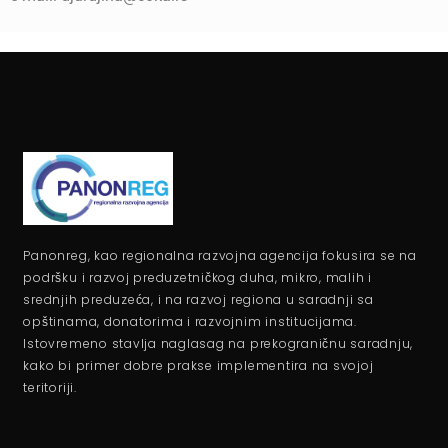
Panonreg, kao regionalna razvojna agencija fokusira se na
podršku i razvoj preduzetničkog duha, mikro, malih i
srednjih preduzeća, i na razvoj regiona u saradnji sa
opštinama, donatorima i razvojnim institucijama.
Istovremeno stavlja naglasag na prekograničnu saradnju,
kako bi primer dobre prakse implementira na svojoj
teritoriji.