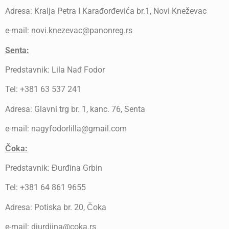
Adresa: Kralja Petra I Karađorđevića br.1, Novi Kneževac
e-mail: novi.knezevac@panonreg.rs
Senta:
Predstavnik: Lila Nađ Fodor
Tel: +381 63 537 241
Adresa: Glavni trg br. 1, kanc. 76, Senta
e-mail: nagyfodorlilla@gmail.com
Čoka:
Predstavnik: Đurđina Grbin
Tel: +381 64 861 9655
Adresa: Potiska br. 20, Čoka
e-mail: djurdjina@coka.rs