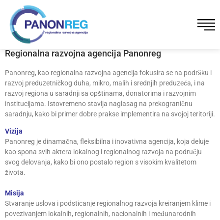
Regionalna razvojna agencija Panonreg
Panonreg, kao regionalna razvojna agencija fokusira se na podršku i
razvoj preduzetničkog duha, mikro, malih i srednjih preduzeća, i na
razvoj regiona u saradnji sa opštinama, donatorima i razvojnim
institucijama. Istovremeno stavlja naglasag na prekograničnu
saradnju, kako bi primer dobre prakse implementira na svojoj teritoriji.
Vizija
Panonreg je dinamačna, fleksibilna i inovativna agencija, koja deluje
kao spona svih aktera lokalnog i regionalnog razvoja na području
svog delovanja, kako bi ono postalo region s visokim kvalitetom
života.
Misija
Stvaranje uslova i podsticanje regionalnog razvoja kreiranjem klime i
povezivanjem lokalnih, regionalnih, nacionalnih i međunarodnih