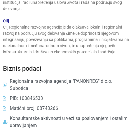
institucija, radi unapređenja uslova života i rada na području svog
delovanja.
Cilj
Cilj Regionalne razvojne agencije je da olakšava lokalni i regionalni
razvoj na području svog delovanja čime će doprinositi njegovom
integrisanju, povezivanju sa politikama, programima i inicijativama na
nacionalnom i međunarodnom nivou, te unapređenju njegovih
infrastrukturnih i društveno ekonomskih potencijala i sadržaja.
Biznis podaci
Regionalna razvojna agencija "PANONREG" d.o.o.
Subotica
PIB: 100846533
Matični broj: 08743266
Konsultantske aktivnosti u vezi sa poslovanjem i ostalim
upravljanjem