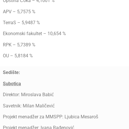
Opština Čoka – 4,1001 %
APV – 5,7575 %
TerraS – 5,9487 %
Ekonomski fakultet – 10,654 %
RPK – 5,7389 %
OU – 5,8184 %
Sedi
šte:
Subotica
Direktor: Miroslava Babić
Savetnik: Milan Maličević
Projekt menadžer za MMSPP: Ljubica Mesaroš
Projekt menadžer: Ivana Rađenović