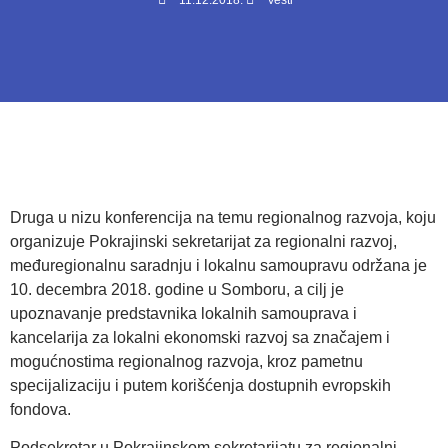
11.12.2018.
Vesti
Druga u nizu konferencija na temu regionalnog razvoja, koju
organizuje Pokrajinski sekretarijat za regionalni razvoj,
međuregionalnu saradnju i lokalnu samoupravu održana je
10. decembra 2018. godine u Somboru, a cilј je
upoznavanje predstavnika lokalnih samouprava i
kancelarija za lokalni ekonomski razvoj sa značajem i
mogućnostima regionalnog razvoja, kroz pametnu
specijalizaciju i putem korišćenja dostupnih evropskih
fondova.
Podsekretar u Pokrajinskom sekretarijatu za regionalni