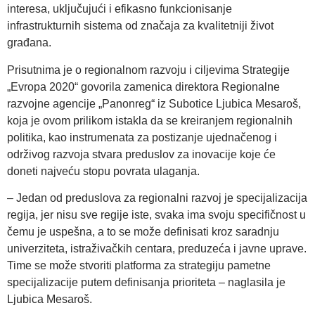
interesa, uklјučujući i efikasno funkcionisanje
infrastrukturnih sistema od značaja za kvalitetniji život
građana.
Prisutnima je o regionalnom razvoju i cilјevima Strategije
„Evropa 2020“ govorila zamenica direktora Regionalne
razvojne agencije „Panonreg“ iz Subotice Ljubica Mesaroš,
koja je ovom prilikom istakla da se kreiranjem regionalnih
politika, kao instrumenata za postizanje ujednačenog i
održivog razvoja stvara preduslov za inovacije koje će
doneti najveću stopu povrata ulaganja.
– Jedan od preduslova za regionalni razvoj je specijalizacija
regija, jer nisu sve regije iste, svaka ima svoju specifičnost u
čemu je uspešna, a to se može definisati kroz saradnju
univerziteta, istraživačkih centara, preduzeća i javne uprave.
Time se može stvoriti platforma za strategiju pametne
specijalizacije putem definisanja prioriteta – naglasila je
Ljubica Mesaroš.