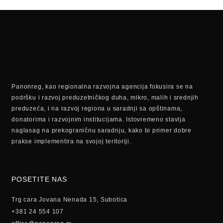
Panonreg, kao regionalna razvojna agencija fokusira se na
podršku i razvoj preduzetničkog duha, mikro, malih i srednjih
preduzeća, i na razvoj regiona u saradnji sa opštinama,
donatorima i razvojnim institucijama. Istovremeno stavlja
naglasag na prekograničnu saradnju, kako bi primer dobre
prakse implementira na svojoj teritoriji.
POSETITE NAS
Trg cara Jovana Nenada 15, Subotica
+381 24 554 107