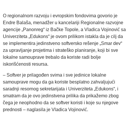
O regionalnom razvoju i evropskim fondovima govorio je
Endre Balaša, menadžer u kancelariji Regionalne razvojne
agencije „Panonreg“ iz Bačke Topole, a Vladica Vojinović sa
Univerziteta „Edukons“ je ovom prilikom istakla da je cilј da
se implementira jedinstveno softversko rešenje „Smar dev“
za upravlјanje projetima i strateško planiranje, koji bi sve
lokalne samouprave trebalo da koriste radi bolјe
iskorišćenosti resursa.
– Softver je prilagođen svima i sve jedinice lokalne
samouprave mogu da ga koriste besplatno zahvalјujući
saradnji resornog sekretarijata i Univerziteta „Edukons“, i
smatram da je ovo jedinstvena prilika da prikažemo zbog
čega je neophodno da se softver koristi i koje su njegove
prednosti – naglasila je Vladica Vojinović.