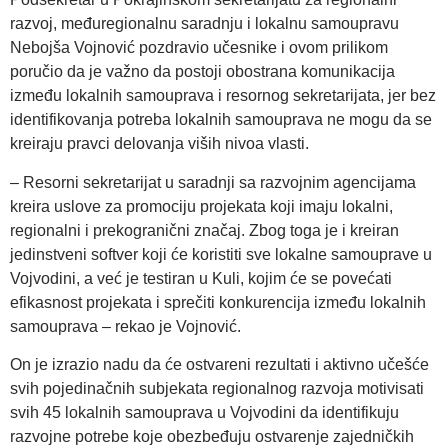
razvoj, međuregionalnu saradnju i lokalnu samoupravu
Nebojša Vojnović pozdravio učesnike i ovom prilikom
poručio da je važno da postoji obostrana komunikacija
između lokalnih samouprava i resornog sekretarijata, jer bez
identifikovanja potreba lokalnih samouprava ne mogu da se
kreiraju pravci delovanja viših nivoa vlasti.
– Resorni sekretarijat u saradnji sa razvojnim agencijama
kreira uslove za promociju projekata koji imaju lokalni,
regionalni i prekogranični značaj. Zbog toga je i kreiran
jedinstveni softver koji će koristiti sve lokalne samouprave u
Vojvodini, a već je testiran u Kuli, kojim će se povećati
efikasnost projekata i sprečiti konkurencija između lokalnih
samouprava – rekao je Vojnović.
On je izrazio nadu da će ostvareni rezultati i aktivno učešće
svih pojedinačnih subjekata regionalnog razvoja motivisati
svih 45 lokalnih samouprava u Vojvodini da identifikuju
razvojne potrebe koje obezbeđuju ostvarenje zajedničkih