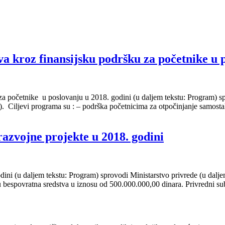
a kroz finansijsku podršku za početnike u p
za početnike u poslovanju u 2018. godini (u daljem tekstu: Program) spr
). Ciljevi programa su : – podrška početnicima za otpočinjanje samosta
azvojne projekte u 2018. godini
dini (u daljem tekstu: Program) sprovodi Ministarstvo privrede (u dalj
u bespovratna sredstva u iznosu od 500.000.000,00 dinara. Privredni su