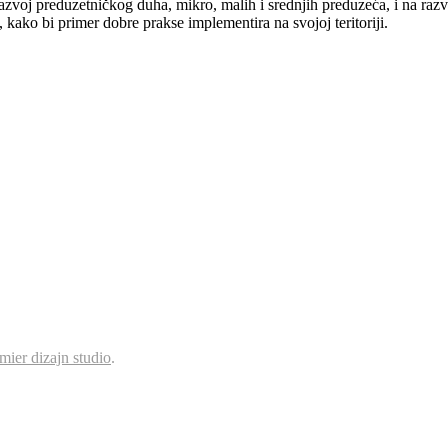
azvoj preduzetničkog duha, mikro, malih i srednjih preduzeća, i na razv
 kako bi primer dobre prakse implementira na svojoj teritoriji.
mier dizajn studio
.