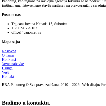
Panonreg, kao regionalna razvojna agencija fokusira se na podršku i r
institucijama. Istovremeno stavlja naglasag na prekograničnu saradnju,
Posetite nas
Trg cara Jovana Nenada 15, Subotica
+381 24 554 107
office@panonreg.rs
Mapa sajta
Naslovna
O nama
Konkursi
Javne nabavke
Usluge
Vesti
Kontakt
RRA Panonreg © Sva prava zadržana. 2010 –
2026
| Web dizajn:
Pre
Budimo u kontaktu.