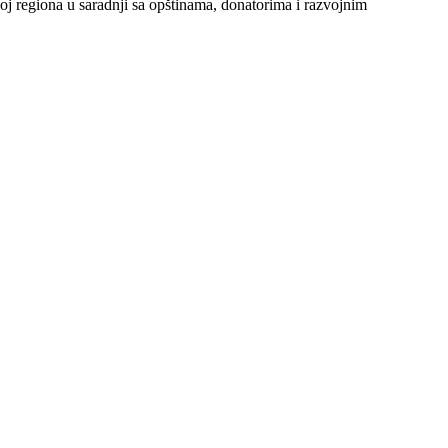
oj regiona u saradnji sa opštinama, donatorima i razvojnim