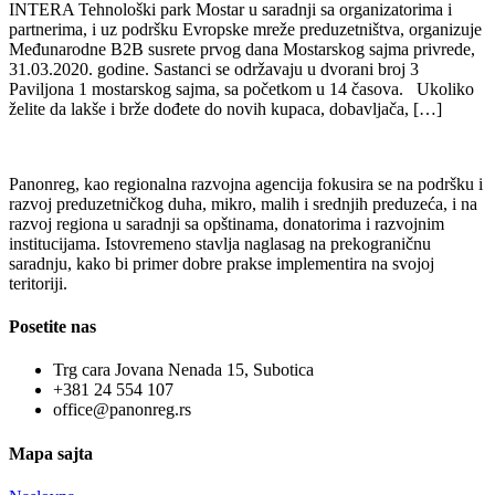
INTERA Tehnološki park Mostar u saradnji sa organizatorima i
partnerima, i uz podršku Evropske mreže preduzetništva, organizuje
Međunarodne B2B susrete prvog dana Mostarskog sajma privrede,
31.03.2020. godine. Sastanci se održavaju u dvorani broj 3
Paviljona 1 mostarskog sajma, sa početkom u 14 časova. Ukoliko
želite da lakše i brže dođete do novih kupaca, dobavljača, […]
Panonreg, kao regionalna razvojna agencija fokusira se na podršku i
razvoj preduzetničkog duha, mikro, malih i srednjih preduzeća, i na
razvoj regiona u saradnji sa opštinama, donatorima i razvojnim
institucijama. Istovremeno stavlja naglasag na prekograničnu
saradnju, kako bi primer dobre prakse implementira na svojoj
teritoriji.
Posetite nas
Trg cara Jovana Nenada 15, Subotica
+381 24 554 107
office@panonreg.rs
Mapa sajta