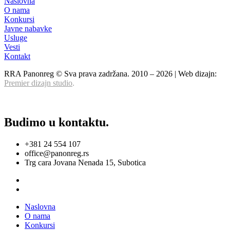
Naslovna
O nama
Konkursi
Javne nabavke
Usluge
Vesti
Kontakt
RRA Panonreg © Sva prava zadržana. 2010 –
2026
| Web dizajn:
Premier dizajn studio
.
Budimo u kontaktu.
+381 24 554 107
office@panonreg.rs
Trg cara Jovana Nenada 15, Subotica
Naslovna
O nama
Konkursi