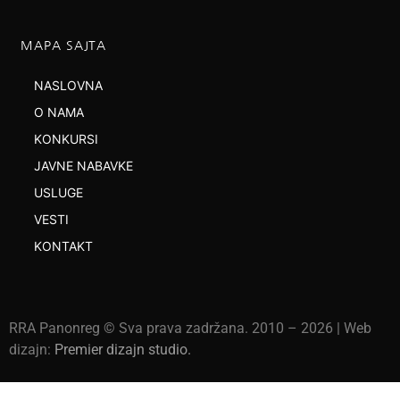
MAPA SAJTA
NASLOVNA
O NAMA
KONKURSI
JAVNE NABAVKE
USLUGE
VESTI
KONTAKT
RRA Panonreg © Sva prava zadržana. 2010 –
2026
| Web
dizajn:
Premier dizajn studio
.