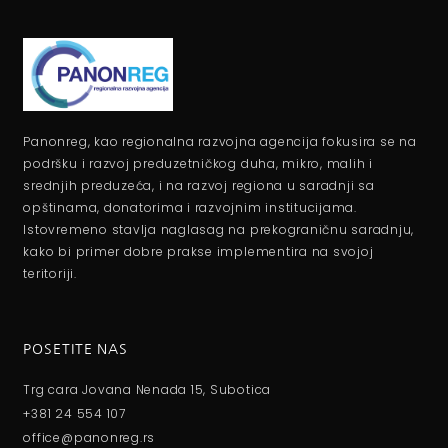
Panonreg, kao regionalna razvojna agencija fokusira se na
podršku i razvoj preduzetničkog duha, mikro, malih i
srednjih preduzeća, i na razvoj regiona u saradnji sa
opštinama, donatorima i razvojnim institucijama.
Istovremeno stavlja naglasag na prekograničnu saradnju,
kako bi primer dobre prakse implementira na svojoj
teritoriji.
POSETITE NAS
Trg cara Jovana Nenada 15, Subotica
+381 24 554 107
office@panonreg.rs