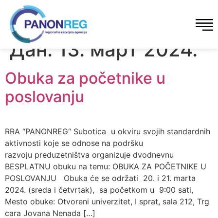
Дан:
13. март 2024.
Obuka za početnike u
poslovanju
RRA “PANONREG“ Subotica u okviru svojih standardnih
aktivnosti koje se odnose na podršku
razvoju preduzetništva organizuje dvodnevnu
BESPLATNU obuku na temu: OBUKA ZA POČETNIKE U
POSLOVANJU Obuka će se održati 20. i 21. marta
2024. (sreda i četvrtak), sa početkom u 9:00 sati,
Mesto obuke: Otvoreni univerzitet, I sprat, sala 212, Trg
cara Jovana Nenada […]