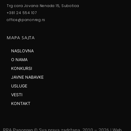
Trg cara Jovana Nenada 15, Subotica
+381 24 554 107
office@panonreg.rs
MAPA SAJTA
NASLOVNA
O NAMA
KONKURSI
JAVNE NABAVKE
USLUGE
VESTI
KONTAKT
RRA Panonreg © Sva prava zadržana. 2010 –
2026
| Web