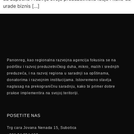
urade biznis […]
Panonreg, kao regionalna razvojna agencija fokusira se na
podršku i razvoj preduzetničkog duha, mikro, malih i srednjih
preduzeća, i na razvoj regiona u saradnji sa opštinama,
donatorima i razvojnim institucijama. Istovremeno stavlja
naglasag na prekograničnu saradnju, kako bi primer dobre
prakse implementira na svojoj teritoriji.
POSETITE NAS
Trg cara Jovana Nenada 15, Subotica