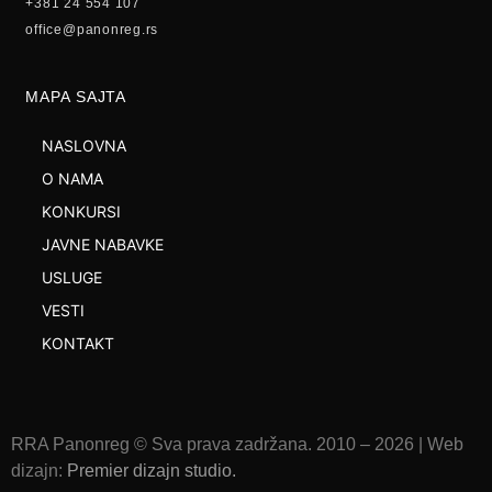
+381 24 554 107
office@panonreg.rs
MAPA SAJTA
NASLOVNA
O NAMA
KONKURSI
JAVNE NABAVKE
USLUGE
VESTI
KONTAKT
RRA Panonreg © Sva prava zadržana. 2010 –
2026
| Web
dizajn:
Premier dizajn studio
.