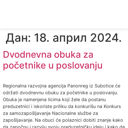
Дан:
18. април 2024.
Dvodnevna obuka za
početnike u poslovanju
Regionalna razvojna agencija Panonreg iz Subotice će
održati dvodnevnu obuku za početnike u poslovanju.
Obuka je namenjena licima koji žele da postanu
preduzetnici i iskoriste priliku da konkurišu na Konkurs
za samozapošljavanje Nacionalne službe za
zapošljavanje. Na obuci će polaznici dobiti znanje kako
da započnu i razviju svoju preduzetničku ideju i kako da