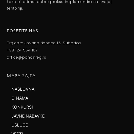
kako bi primer dobre prakse implementira na svojoj
teritoriji.
POSETITE NAS
Trg cara Jovana Nenada 15, Subotica
+381 24 554 107
office@panonreg.rs
MAPA SAJTA
NASLOVNA
O NAMA
KONKURSI
JAVNE NABAVKE
USLUGE
VESTI