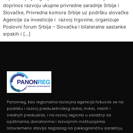
doprinos razvoju ukupne privredne saradnje Srbije i
Slovačke, Privredna komora Srbije uz podršku slovačke
Agencije za investicije i razvoj trgovine, organizuje
Poslovni forum Srbija – Slovačka i bilateralne sastanke
srpskih i […]
Panonreg, kao regionalna razvojna agencija fokusira se na
podršku i razvoj preduzetničkog duha, mikro, malih i
srednjih preduzeća, i na razvoj regiona u saradnji sa
opštinama, donatorima i razvojnim institucijama.
Istovremeno stavlja naglasag na prekograničnu saradnju,