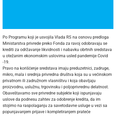
Po Programu koji je usvojila Vlada RS na osnovu predloga
Ministarstva privrede preko Fonda za ravoj odobravaju se
krediti za održavanje likvidnosti i nabavku obrtnih sredstava
u otežanim ekonomskim uslovima usled pandemije Covid
-19.
Pravo na korišćenje sredstava imaju preduzetnici, zadruge,
mikro, mala i srednja privredna društva koja su u većinskom
privatnom ili zadružnom vlasništvu i koja obavljaju
proizvodnu, uslužnu, trgovinsku i poljoprivrednu delatnost.
Obaveštavamo sve privredne subjekte koji ispunjavaju
uslove da podnesu zahtev za odobrenje kredita, da im
stojimo na raspolaganju za savetodavne usluge u vezi sa
popunjavanjem prijave i kompletiranjem prateće