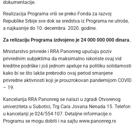
dokumentacije.
Realizacija Programa vrši se preko Fonda za razvoj
Republike Srbije sve dok se sredstva iz Programa ne utroše,
a najkasnije do 10. decembra 2020. godine.
Za relizaciju Programa izdvojeno je 24 000 000 000 dinara.
Mnistarstvo privrede i RRA Panonreg upućuju poziv
privrednim subjektima da maksimalno iskoriste ovaj vid
kreditne podrške i još jednom apeluje na politiku solidarnosti
kako bi se što lakše prebrodio ovaj period smanjene
privredne aktivnosti koji je prouzrokovan pandemijom COVID
– 19.
Kancelarija RRA Panonreg se nalazi u zgradi Otvorenog
univerziteta u Subotici, Trg Cara Jovana Nenada 15. Telefon
u kancelariji je 024/554-107. Detaljne informacije o
Programu se mogu dobiti i na sajtu www.panonreg.rs