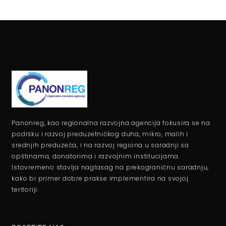
Panonreg, kao regionalna razvojna agencija fokusira se na
podršku i razvoj preduzetničkog duha, mikro, malih i
srednjih preduzeća, i na razvoj regiona u saradnji sa
opštinama, donatorima i razvojnim institucijama.
Istovremeno stavlja naglasag na prekograničnu saradnju,
kako bi primer dobre prakse implementira na svojoj
teritoriji.