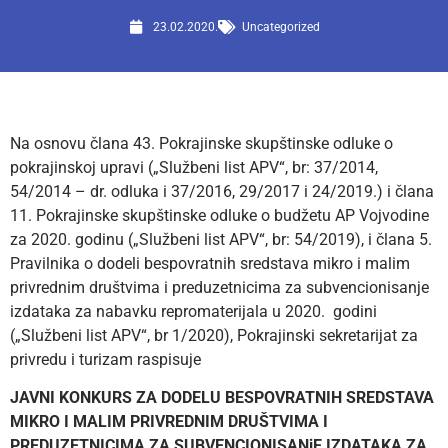
23.02.2020.
Uncategorized
Na osnovu člana 43. Pokrajinske skupštinske odluke o
pokrajinskoj upravi („Službeni list APV“, br: 37/2014,
54/2014 – dr. odluka i 37/2016, 29/2017 i 24/2019.) i člana
11. Pokrajinske skupštinske odluke o budžetu AP Vojvodine
za 2020. godinu („Službeni list APV“, br: 54/2019), i člana 5.
Pravilnika o dodeli bespovratnih sredstava mikro i malim
privrednim društvima i preduzetnicima za subvencionisanje
izdataka za nabavku repromaterijala u 2020. godini
(„Službeni list APV“, br 1/2020), Pokrajinski sekretarijat za
privredu i turizam raspisuje
JAVNI KONKURS ZA DODELU BESPOVRATNIH SREDSTAVA
MIKRO I MALIM PRIVREDNIM DRUŠTVIMA I
PREDUZETNICIMA ZA SUBVENCIONISANjE IZDATAKA ZA