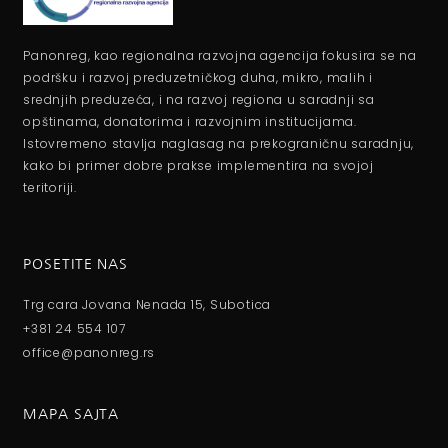
Panonreg, kao regionalna razvojna agencija fokusira se na
podršku i razvoj preduzetničkog duha, mikro, malih i
srednjih preduzeća, i na razvoj regiona u saradnji sa
opštinama, donatorima i razvojnim institucijama.
Istovremeno stavlja naglasag na prekograničnu saradnju,
kako bi primer dobre prakse implementira na svojoj
teritoriji.
POSETITE NAS
Trg cara Jovana Nenada 15, Subotica
+381 24 554 107
office@panonreg.rs
MAPA SAJTA