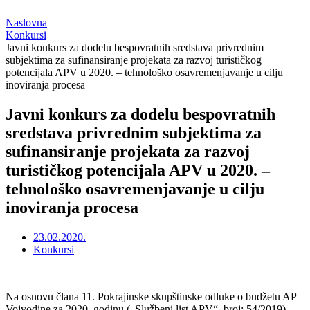
Naslovna
Konkursi
Javni konkurs za dodelu bespovratnih sredstava privrednim
subjektima za sufinansiranje projekata za razvoj turističkog
potencijala APV u 2020. – tehnološko osavremenjavanje u cilju
inoviranja procesa
Javni konkurs za dodelu bespovratnih
sredstava privrednim subjektima za
sufinansiranje projekata za razvoj
turističkog potencijala APV u 2020. –
tehnološko osavremenjavanje u cilju
inoviranja procesa
23.02.2020.
Konkursi
Na osnovu člana 11. Pokrajinske skupštinske odluke o budžetu AP
Vojvodine za 2020. godinu („Službeni list APV“, broj: 54/2019),