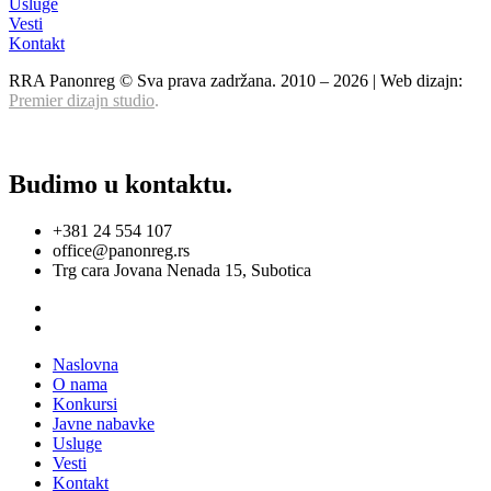
Usluge
Vesti
Kontakt
RRA Panonreg © Sva prava zadržana. 2010 –
2026
| Web dizajn:
Premier dizajn studio
.
Budimo u kontaktu.
+381 24 554 107
office@panonreg.rs
Trg cara Jovana Nenada 15, Subotica
Naslovna
O nama
Konkursi
Javne nabavke
Usluge
Vesti
Kontakt