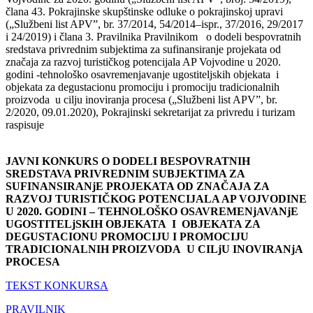
člana 43. Pokrajinske skupštinske odluke o pokrajinskoj upravi
(„Službeni list APV”, br. 37/2014, 54/2014‒ispr., 37/2016, 29/2017
i 24/2019) i člana 3. Pravilnika Pravilnikom o dodeli bespovratnih
sredstava privrednim subjektima za sufinansiranje projekata od
značaja za razvoj turističkog potencijala AP Vojvodine u 2020.
godini -tehnološko osavremenjavanje ugostiteljskih objekata i
objekata za degustacionu promociju i promociju tradicionalnih
proizvoda u cilju inoviranja procesa („Službeni list APV”, br.
2/2020, 09.01.2020), Pokrajinski sekretarijat za privredu i turizam
raspisuje
JAVNI KONKURS O DODELI BESPOVRATNIH
SREDSTAVA PRIVREDNIM SUBJEKTIMA ZA
SUFINANSIRANjE PROJEKATA OD ZNAČAJA ZA
RAZVOJ TURISTIČKOG POTENCIJALA AP VOJVODINE
U 2020. GODINI – TEHNOLOŠKO OSAVREMENjAVANjE
UGOSTITELjSKIH OBJEKATA I OBJEKATA ZA
DEGUSTACIONU PROMOCIJU I PROMOCIJU
TRADICIONALNIH PROIZVODA U CILjU INOVIRANjA
PROCESA
ТEKST KONKURSA
PRAVILNIK