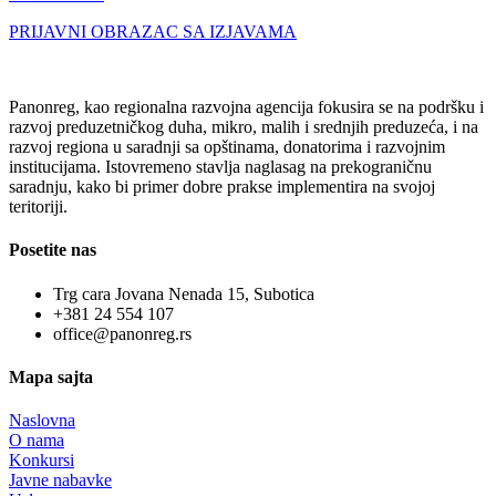
PRIJAVNI OBRAZAC SA IZJAVAMA
Panonreg, kao regionalna razvojna agencija fokusira se na podršku i
razvoj preduzetničkog duha, mikro, malih i srednjih preduzeća, i na
razvoj regiona u saradnji sa opštinama, donatorima i razvojnim
institucijama. Istovremeno stavlja naglasag na prekograničnu
saradnju, kako bi primer dobre prakse implementira na svojoj
teritoriji.
Posetite nas
Trg cara Jovana Nenada 15, Subotica
+381 24 554 107
office@panonreg.rs
Mapa sajta
Naslovna
O nama
Konkursi
Javne nabavke