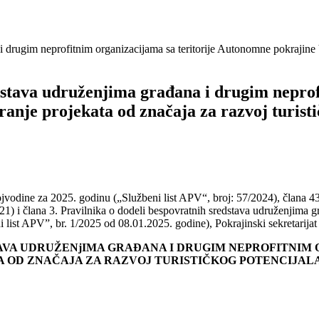
 drugim neprofitnim organizacijama sa teritorije Autonomne pokrajine V
stava udruženjima građana i drugim neprofi
anje projekata od značaja za razvoj turisti
odine za 2025. godinu („Službeni list APV“, broj: 57/2024), člana 43.
21) i člana 3. Pravilnika o dodeli bespovratnih sredstava udruženjima gr
ist APV”, br. 1/2025 od 08.01.2025. godine), Pokrajinski sekretarijat z
AVA UDRUŽENjIMA GRAĐANA I DRUGIM NEPROFITNIM
A OD ZNAČAJA ZA RAZVOJ TURISTIČKOG POTENCIJALA