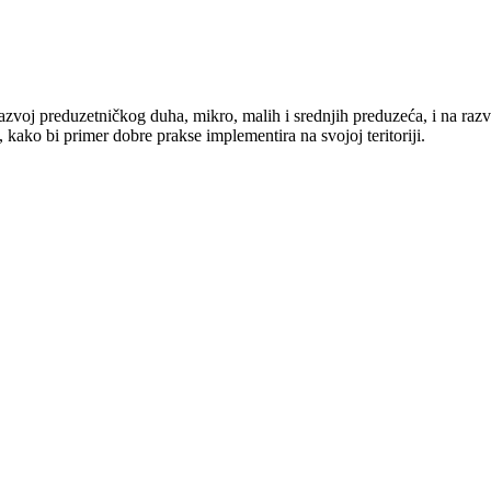
azvoj preduzetničkog duha, mikro, malih i srednjih preduzeća, i na razv
 kako bi primer dobre prakse implementira na svojoj teritoriji.