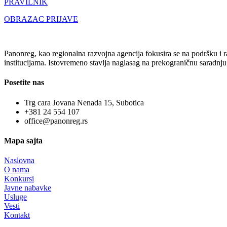
PRAVILNIK
OBRAZAC PRIJAVE
Panonreg, kao regionalna razvojna agencija fokusira se na podršku i r
institucijama. Istovremeno stavlja naglasag na prekograničnu saradnju,
Posetite nas
Trg cara Jovana Nenada 15, Subotica
+381 24 554 107
office@panonreg.rs
Mapa sajta
Naslovna
O nama
Konkursi
Javne nabavke
Usluge
Vesti
Kontakt