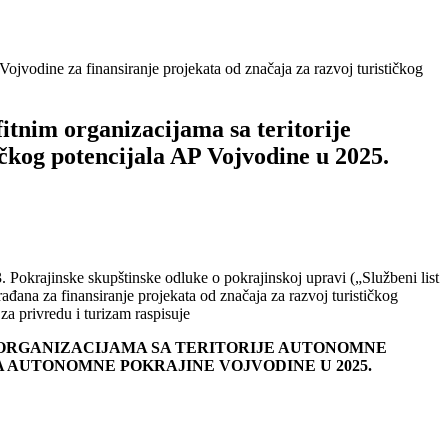
ojvodine za finansiranje projekata od značaja za razvoj turističkog
tnim organizacijama sa teritorije
čkog potencijala AP Vojvodine u 2025.
 Pokrajinske skupštinske odluke o pokrajinskoj upravi („Službeni list
ađana za finansiranje projekata od značaja za razvoj turističkog
a privredu i turizam raspisuje
 ORGANIZACIJAMA SA TERITORIJE AUTONOMNE
 AUTONOMNE POKRAJINE VOJVODINE U 2025.