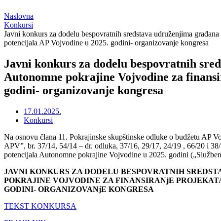
Naslovna
Konkursi
Javni konkurs za dodelu bespovratnih sredstava udruženjima građana i
potencijala AP Vojvodine u 2025. godini- organizovanje kongresa
Javni konkurs za dodelu bespovratnih sred
Autonomne pokrajine Vojvodine za finansir
godini- organizovanje kongresa
17.01.2025.
Konkursi
Na osnovu člana 11. Pokrajinske skupštinske odluke o budžetu AP Vojv
APV”, br. 37/14, 54/14 ‒ dr. odluka, 37/16, 29/17, 24/19 , 66/20 i 38/
potencijala Autonomne pokrajine Vojvodine u 2025. godini („Službeni l
JAVNI KONKURS ZA DODELU BESPOVRATNIH SREDST
POKRAJINE VOJVODINE ZA FINANSIRANjE PROJEKAT
GODINI- ORGANIZOVANjE KONGRESA
TEKST KONKURSA