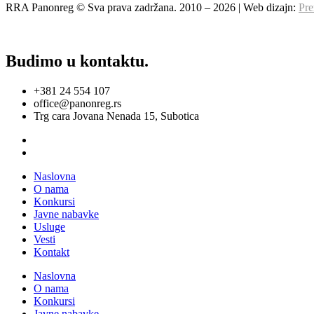
RRA Panonreg © Sva prava zadržana. 2010 –
2026
| Web dizajn:
Pre
Budimo u kontaktu.
+381 24 554 107
office@panonreg.rs
Trg cara Jovana Nenada 15, Subotica
Naslovna
O nama
Konkursi
Javne nabavke
Usluge
Vesti
Kontakt
Naslovna
O nama
Konkursi
Javne nabavke