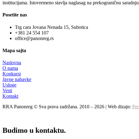
institucijama. Istovremeno stavlja naglasag na prekograničnu saradnju,
Posetite nas
Trg cara Jovana Nenada 15, Subotica
+381 24 554 107
office@panonreg.rs
Mapa sajta
Naslovna
O nama
Konkursi
Javne nabavke
Usluge
Vesti
Kontakt
RRA Panonreg © Sva prava zadržana. 2010 –
2026
| Web dizajn:
Pre
Budimo u kontaktu.