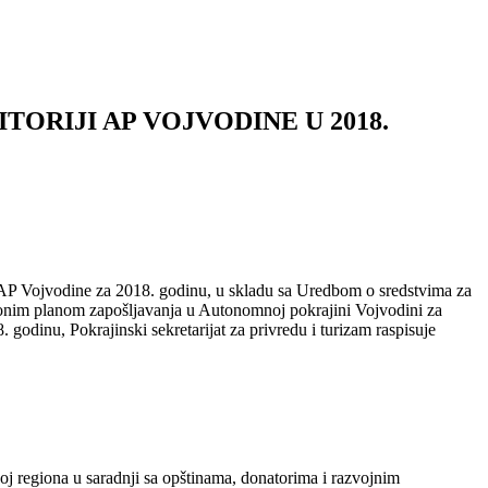
ORIJI AP VOJVODINE U 2018.
u AP Vojvodine za 2018. godinu, u skladu sa Uredbom o sredstvima za
kcionim planom zapošljavanja u Autonomnoj pokrajini Vojvodini za
godinu, Pokrajinski sekretarijat za privredu i turizam raspisuje
oj regiona u saradnji sa opštinama, donatorima i razvojnim