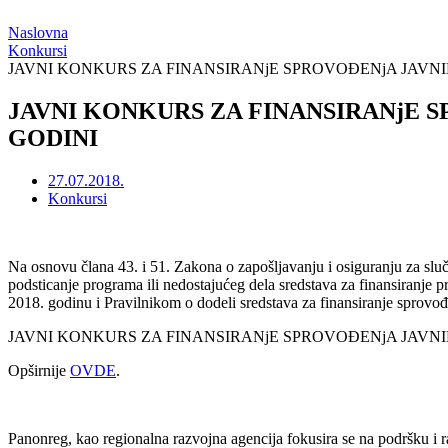
Naslovna
Konkursi
JAVNI KONKURS ZA FINANSIRANjE SPROVOĐENjA JAVNIH
JAVNI KONKURS ZA FINANSIRANjE S
GODINI
27.07.2018.
Konkursi
Na osnovu člana 43. i 51. Zakona o zapošljavanju i osiguranju za sl
podsticanje programa ili nedostajućeg dela sredstava za finansiranje
2018. godinu i Pravilnikom o dodeli sredstava za finansiranje sprovođe
JAVNI KONKURS ZA FINANSIRANjE SPROVOĐENjA JAVNIH 
Opširnije
OVDE
.
Panonreg, kao regionalna razvojna agencija fokusira se na podršku i r