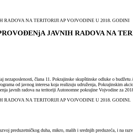
 RADOVA NA TERITORIJI AP VOJVODINE U 2018. GODINI
PROVOĐENjA JAVNIH RADOVA NA TERIT
učaj nezaposlenosti, člana 11. Pokrajinske skupštinske odluke o budžet
 programa od javnog interesa koja realizuju udruženja, Pokrajinskim a
nja javnih radova na teritoriji Autonomne pokrajine Vojvodine za 2018. 
RADOVA NA TERITORIJI AP VOJVODINE U 2018. GODINI.
azvoj preduzetničkog duha, mikro, malih i srednjih preduzeća, i na razv