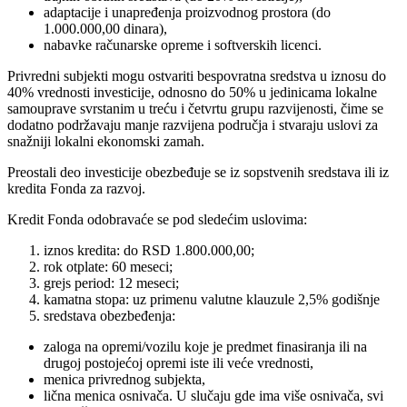
adaptacije i unapređenja proizvodnog prostora (do
1.000.000,00 dinara),
nabavke računarske opreme i softverskih licenci.
Privredni subjekti mogu ostvariti bespovratna sredstva u iznosu do
40% vrednosti investicije, odnosno do 50% u jedinicama lokalne
samouprave svrstanim u treću i četvrtu grupu razvijenosti, čime se
dodatno podržavaju manje razvijena područja i stvaraju uslovi za
snažniji lokalni ekonomski zamah.
Preostali deo investicije obezbeđuje se iz sopstvenih sredstava ili iz
kredita Fonda za razvoj.
Kredit Fonda odobravaće se pod sledećim uslovima:
iznos kredita: do RSD 1.800.000,00;
rok otplate: 60 meseci;
grejs period: 12 meseci;
kamatna stopa: uz primenu valutne klauzule 2,5% godišnje
sredstava obezbeđenja:
zaloga na opremi/vozilu koje je predmet finasiranja ili na
drugoj postojećoj opremi iste ili veće vrednosti,
menica privrednog subjekta,
lična menica osnivača. U slučaju gde ima više osnivača, svi