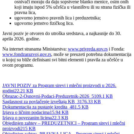
osnivači moraju da daju sopstvene blanko menice, osim onih
koji imaju ispod 5% učešća u vlasništvu ili su strana fizička ili
pravna lica,
ugovorno jemstvo pravnih lica i preduzetnika;
ugovorno jemstvo fizičkog lica.
Javni poziv je otvoren do utroška sredstava, a najkasnije do 30.
aprila 2026. godine.
Na internet stranama Ministarstva:
www.privreda.gov.rs
i Fonda:
www.fondzarazvoj.gov.rs
, može se preuzeti potrebna dokumentacija
u kojoj su bliže definisani svi bitni elementi i pravila za učešće u
ovom programu.
JAVNI POZIV za Program sirevi i mlečni proizvodi u 2026.
godini
22.21 KB
Obrazac-2-Osnovni-Podaci-Preduzetnik-2026_5
109.1 KB
Saglasnost za povlačenje izveštaja KB_3
176.33 KB
Dokumentacija za pustanje kredita_4
81.5 KB
Izjava o ličnim podacima
15.94 KB
Izjava o povezanim licima
22.3 KB
Objedinjen zahtev – PREDUZETNICI – Program sirevi i mlečni
proizvodi
215 KB
Objedinjen zahtev- PRAVNA LICA – Program sirevi i mlečni