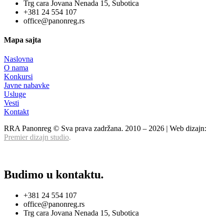
Trg cara Jovana Nenada 15, Subotica
+381 24 554 107
office@panonreg.rs
Mapa sajta
Naslovna
O nama
Konkursi
Javne nabavke
Usluge
Vesti
Kontakt
RRA Panonreg © Sva prava zadržana. 2010 –
2026
| Web dizajn:
Premier dizajn studio
.
Budimo u kontaktu.
+381 24 554 107
office@panonreg.rs
Trg cara Jovana Nenada 15, Subotica