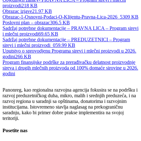
proizvodi
218 KB
Obrazac izjave
21.97 KB
Obrazac-1-Osnovni-Podaci-O-Klijentu-Pravna-Lica-2026_5
309 KB
Poslovni plan – obrazac
306.5 KB
Sadržaj potrebne dokumentacije – PRAVNA LICA – Program sirevi
i mlečni proizvodi
69.65 KB
Sadržaj potrebne dokumentacije – PREDUZETNICI – Program
sirevi i mlečni proizvodi_0
59.99 KB
Uputstvo o sprovodjenu Programa sirevi i mlečni proizvodi u 2026.
godini
266 KB
Program finansijske podrške za prerađivačku delatnost proizvodnje
sireva i drugih mlečnih proizvoda od 100% domaće sirovine u 2026.
godini
Panonreg, kao regionalna razvojna agencija fokusira se na podršku i
razvoj preduzetničkog duha, mikro, malih i srednjih preduzeća, i na
razvoj regiona u saradnji sa opštinama, donatorima i razvojnim
institucijama. Istovremeno stavlja naglasag na prekograničnu
saradnju, kako bi primer dobre prakse implementira na svojoj
teritoriji.
Posetite nas