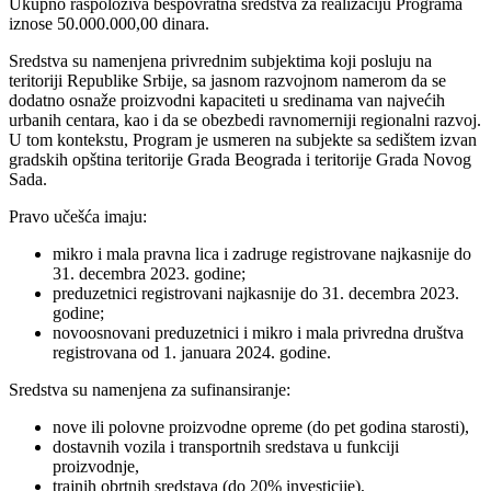
Ukupno raspoloživa bespovratna sredstva za realizaciju Programa
iznose 50.000.000,00 dinara.
Sredstva su namenjena privrednim subjektima koji posluju na
teritoriji Republike Srbije, sa jasnom razvojnom namerom da se
dodatno osnaže proizvodni kapaciteti u sredinama van najvećih
urbanih centara, kao i da se obezbedi ravnomerniji regionalni razvoj.
U tom kontekstu, Program je usmeren na subjekte sa sedištem izvan
gradskih opština teritorije Grada Beograda i teritorije Grada Novog
Sada.
Pravo učešća imaju:
mikro i mala pravna lica i zadruge registrovane najkasnije do
31. decembra 2023. godine;
preduzetnici registrovani najkasnije do 31. decembra 2023.
godine;
novoosnovani preduzetnici i mikro i mala privredna društva
registrovana od 1. januara 2024. godine.
Sredstva su namenjena za sufinansiranje:
nove ili polovne proizvodne opreme (do pet godina starosti),
dostavnih vozila i transportnih sredstava u funkciji
proizvodnje,
trajnih obrtnih sredstava (do 20% investicije),