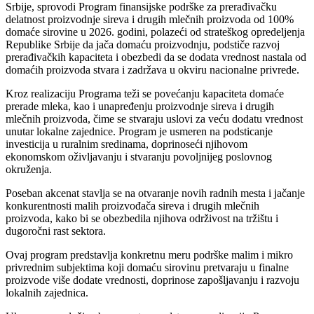
Srbije, sprovodi Program finansijske podrške za prerađivačku
delatnost proizvodnje sireva i drugih mlečnih proizvoda od 100%
domaće sirovine u 2026. godini, polazeći od strateškog opredeljenja
Republike Srbije da jača domaću proizvodnju, podstiče razvoj
prerađivačkih kapaciteta i obezbedi da se dodata vrednost nastala od
domaćih proizvoda stvara i zadržava u okviru nacionalne privrede.
Kroz realizaciju Programa teži se povećanju kapaciteta domaće
prerade mleka, kao i unapređenju proizvodnje sireva i drugih
mlečnih proizvoda, čime se stvaraju uslovi za veću dodatu vrednost
unutar lokalne zajednice. Program je usmeren na podsticanje
investicija u ruralnim sredinama, doprinoseći njihovom
ekonomskom oživljavanju i stvaranju povoljnijeg poslovnog
okruženja.
Poseban akcenat stavlja se na otvaranje novih radnih mesta i jačanje
konkurentnosti malih proizvođača sireva i drugih mlečnih
proizvoda, kako bi se obezbedila njihova održivost na tržištu i
dugoročni rast sektora.
Ovaj program predstavlja konkretnu meru podrške malim i mikro
privrednim subjektima koji domaću sirovinu pretvaraju u finalne
proizvode više dodate vrednosti, doprinose zapošljavanju i razvoju
lokalnih zajednica.