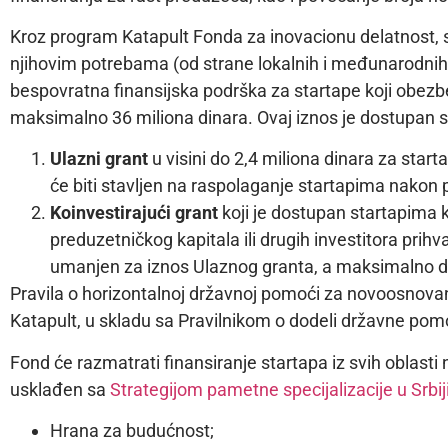
Kroz program Katapult Fonda za inovacionu delatnost, s
njihovim potrebama (od strane lokalnih i međunarodnih st
bespovratna finansijska podrška za startape koji obezbed
maksimalno 36 miliona dinara. Ovaj iznos je dostupan s
Ulazni grant
u visini do 2,4 miliona dinara za start
će biti stavljen na raspolaganje startapima nakon 
Koinvestirajući grant
koji je dostupan startapima k
preduzetničkog kapitala ili drugih investitora prihv
umanjen za iznos Ulaznog granta, a maksimalno do
Pravila o horizontalnoj državnoj pomoći za novoosnovan
Katapult, u skladu sa Pravilnikom o dodeli državne pom
Fond će razmatrati finansiranje startapa iz svih oblasti n
usklađen sa
Strategijom pametne specijalizacije u Srbij
Hrana za budućnost;