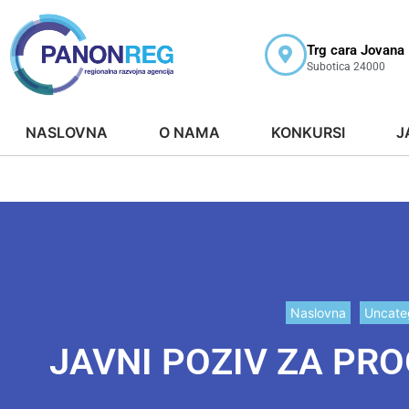
Trg cara Jovana
Subotica 24000
NASLOVNA
O NAMA
KONKURSI
J
Naslovna
Uncate
JAVNI POZIV ZA PR