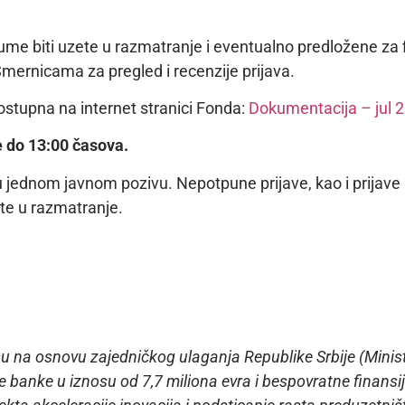
ume biti uzete u razmatranje i eventualno predložene za fi
mernicama za pregled i recenzije prijava.
ostupna na internet stranici Fonda:
Dokumentacija – jul 
e do 13:00 časova.
jednom javnom pozivu. Nepotpune prijave, kao i prijave 
ete u razmatranje.
u na osnovu zajedničkog ulaganja Republike Srbije (Minis
ke banke u iznosu od 7,7 miliona evra i bespovratne finans