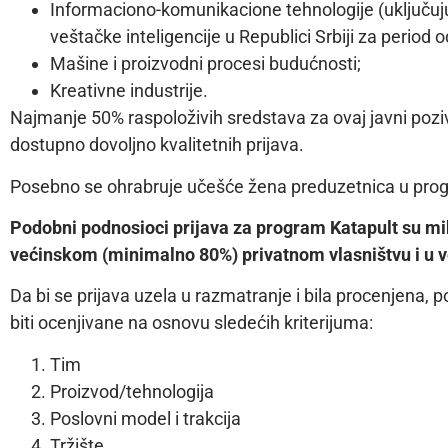
Informaciono-komunikacione tehnologije (uključuju
veštačke inteligencije u Republici Srbiji za period 
Mašine i proizvodni procesi budućnosti;
Kreativne industrije.
Najmanje 50% raspoloživih sredstava za ovaj javni poziv
dostupno dovoljno kvalitetnih prijava.
Posebno se ohrabruje učešće žena preduzetnica u pro
Podobni podnosioci prijava za program Katapult su mik
većinskom (minimalno 80%) privatnom vlasništvu i u 
Da bi se prijava uzela u razmatranje i bila procenjena, 
biti ocenjivane na osnovu sledećih kriterijuma:
Tim
Proizvod/tehnologija
Poslovni model i trakcija
Tržište