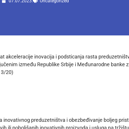
07.07.2023.
Uncategorized
akceleracije inovacija i podsticanja rasta preduzetništva 
ljučenim između Republike Srbije i Međunarodne banke za
 3/20)
oa inovativnog preduzetništva i obezbeđivanje boljeg pri
ih ili poboljšanih inovativnih proizvoda i usluga na tržištu