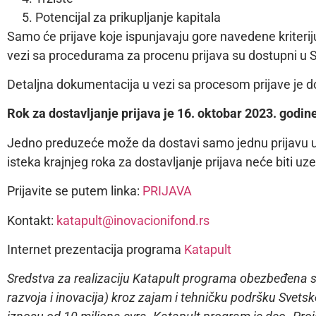
Potencijal za prikupljanje kapitala
Samo će prijave koje ispunjavaju gore navedene kriterij
vezi sa procedurama za procenu prijava su dostupni u S
Detaljna dokumentacija u vezi sa procesom prijave je d
Rok za dostavljanje prijava je 16. oktobar 2023. godin
Jedno preduzeće može da dostavi samo jednu prijavu u 
isteka krajnjeg roka za dostavljanje prijava neće biti uz
Prijavite se putem linka:
PRIJAVA
Kontakt:
katapult@inovacionifond.rs
Internet prezentacija programa
Katapult
Sredstva za realizaciju Katapult programa obezbeđena s
razvoja i inovacija) kroz zajam i tehničku podršku Svets