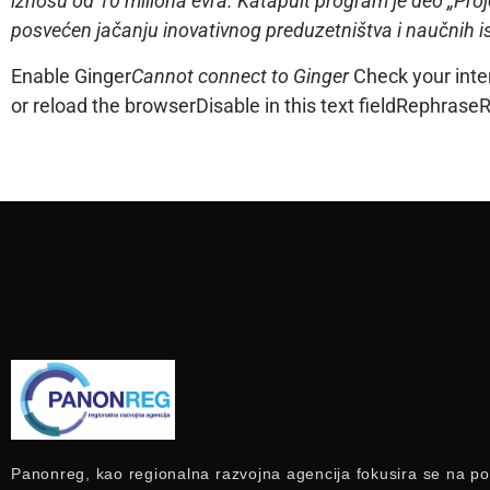
iznosu od 10 miliona evra. Katapult program je deo „Projek
posvećen jačanju inovativnog preduzetništva i naučnih is
Enable Ginger
Cannot connect to Ginger
Check your inte
or reload the browserDisable in this text fieldRephras
Panonreg, kao regionalna razvojna agencija fokusira se na po