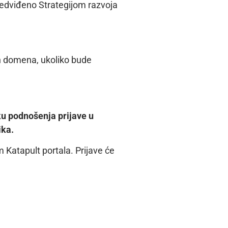
redviđeno Strategijom razvoja
ih domena, ukoliko bude
ku podnošenja prijave u
ika
.
 Katapult portala. Prijave će