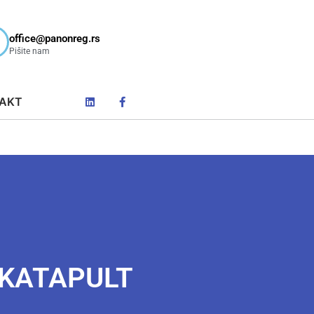
office@panonreg.rs
Pišite nam
AKT
 KATAPULT