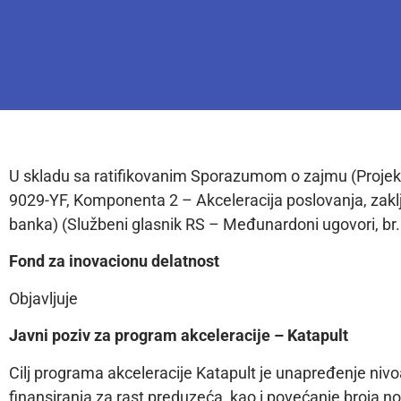
U skladu sa ratifikovanim Sporazumom o zajmu (Projekat 
9029-YF, Komponenta 2 – Akceleracija poslovanja, zak
banka) (Službeni glasnik RS – Međunardoni ugovori, br.
Fond
za inovacionu delatnost
Objavljuje
Javni poziv za
program akceleracije – Katapult
Cilj programa akceleracije Katapult je unapređenje niv
finansiranja za rast preduzeća, kao i povećanje broja nov