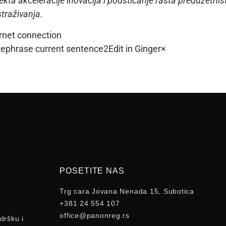
ta akceleracije inovacija i podsticanje rasta preduzetništva
traživanja.
rnet connection
eRephrase current sentence2Edit in Ginger×
POSETITE NAS
Trg cara Jovana Nenada 15, Subotica
+381 24 554 107
office@panonreg.rs
dršku i