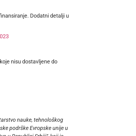
nansiranje. Dodatni detalji u
2023
koje nisu dostavljene do
tarstvo nauke, tehnološkog
ijske podrške Evropske unije u