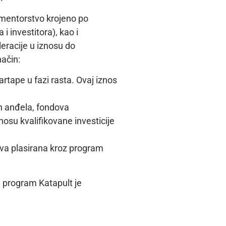
 mentorstvo krojeno po
i investitora), kao i
leracije u iznosu do
način:
artape u fazi rasta. Ovaj iznos
ih anđela, fondova
znosu kvalifikovane investicije
tva plasirana kroz program
k, program Katapult je