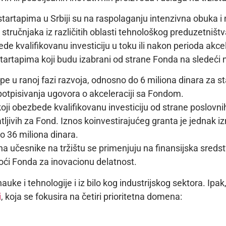
tartapima u Srbiji su na raspolaganju intenzivna obuka i
ručnjaka iz različitih oblasti tehnološkog preduzetništva 
e kvalifikovanu investiciju u toku ili nakon perioda akce
tartapima koji budu izabrani od strane Fonda na sledeći 
ape u ranoj fazi razvoja, odnosno do 6 miliona dinara za st
potpisivanja ugovora o akceleraciji sa Fondom.
oji obezbede kvalifikovanu investiciju od strane poslovn
atljivih za Fond. Iznos koinvestirajućeg granta je jednak i
 36 miliona dinara.
a učesnike na tržištu se primenjuju na finansijska sreds
oći Fonda za inovacionu delatnost.
auke i tehnologije i iz bilo kog industrijskog sektora. Ipa
i
, koja se fokusira na četiri prioritetna domena: