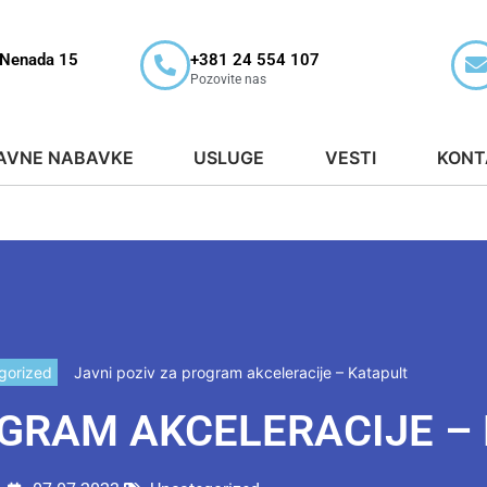
 Nenada 15
+381 24 554 107
Pozovite nas
AVNE NABAVKE
USLUGE
VESTI
KONT
gorized
Javni poziv za program akceleracije – Katapult
OGRAM AKCELERACIJE –