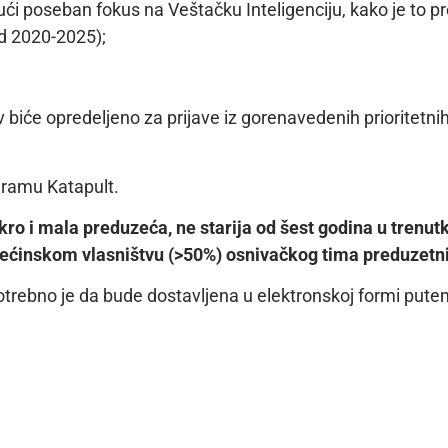
ći poseban fokus na Veštačku Inteligenciju, kako je to p
od 2020-2025);
 biće opredeljeno za prijave iz gorenavedenih prioritetn
gramu Katapult.
ro i mala preduzeća, ne starija od šest godina u trenut
većinskom vlasništvu (>50%) osnivačkog tima preduzetn
potrebno je da bude dostavljena u elektronskoj formi putem