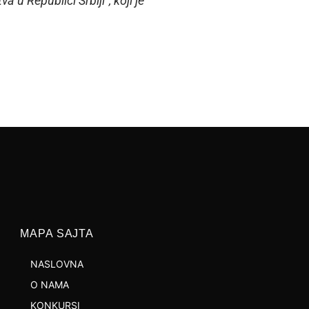
 u Republici Srbiji“, koji je
MAPA SAJTA
NASLOVNA
O NAMA
KONKURSI