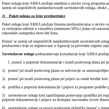
Paket usluga koje ARRA pružaju mladima u okviru ovog programa po
sastoji od raspoloživih standardizovanih savetodavnih usluga, obuke „
2) Paket usluga za žene preduzetnice
Paket usluga koje ARRA pružaju ženama preduzetnicama u okviru ovog
sa većinskim udelom u vlasništvu (minimum 50%) i jedan od zakonskih 
zakonskih zastupnika mora biti žena.
Pomoć se sastoji od raspoloživih standardizovanih savetodavnih uslug
preduzetnice koje su registrovane u Agenciji za privredne registre n
Savetodavne usluge
podrazumevaju konsultacije koje ARRA pružaju
pomoć u pripremi dokumentacije i izradi poslovnog plana pri pri
2) pomoć pri izradi poslovnog plana za subvencije za samozapošljav
3) pomoć pri izradi poslovnog plana pri prijavi za ostale kredite kod
4) podrška u pripremi dokumentacije i prijave za programe podrške p
5) savetodavne usluge kod započinjanja poslovanja (podrška pri regist
pripremi dokumentacije i prijave za dostupne nacionalne izvore finansi
6) savetodavne usluge za razvoj poslovanja (tehnička pomoć u priprem