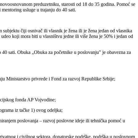
novoosnovanom preduzetniku, starosti od 18 do 35 godina. Pomoć se
mentoring usluge u trajanju do 40 sati.
ktu čiji osnivač ili vlasnik je žena ili je žena jedan od vlasnika
eo koji mora biti u vlasništvu jedne ili više žena je 50% i jedan od
 do 40 sati. Obuka „Obuka za početnike u poslovanju” je obavezna za
uju Ministarstvo privrede i Fond za razvoj Republike Srbije;
ancijskog fonda AP Vojvodine;
ograma iz tačke 1) ovog odeljka;
aniranjem poslovanja – razvoj poslovne ideje ili tehnička pomoć u
privatnog i civilnog sektora, donatorske podrške, podrška u poslovnom