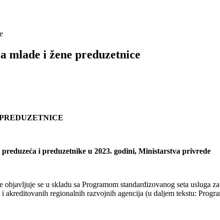
e
za mlade i žene preduzetnice
 PREDUZETNICE
preduzeća i preduzetnike u 2023. godini, Ministarstva privrede
e objavljuje se u skladu sa Programom standardizovanog seta usluga za 
ije i akreditovanih regionalnih razvojnih agencija (u daljem tekstu: P