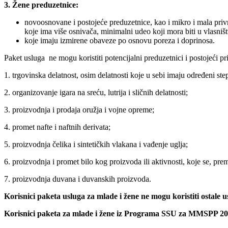
3. Žene preduzetnice:
novoosnovane i postojeće preduzetnice, kao i mikro i mala privr
koje ima više osnivača, minimalni udeo koji mora biti u vlasništ
koje imaju izmirene obaveze po osnovu poreza i doprinosa.
Paket usluga ne mogu koristiti potencijalni preduzetnici i postojeći pr
1. trgovinska delatnost, osim delatnosti koje u sebi imaju određeni st
2. organizovanje igara na sreću, lutrija i sličnih delatnosti;
3. proizvodnja i prodaja oružja i vojne opreme;
4. promet nafte i naftnih derivata;
5. proizvodnja čelika i sintetičkih vlakana i vađenje uglja;
6. proizvodnja i promet bilo kog proizvoda ili aktivnosti, koje se,
7. proizvodnja duvana i duvanskih proizvoda.
Korisnici paketa usluga za mlade i žene ne mogu koristiti ost
Korisnici paketa za mlade i žene iz Programa SSU za MMSPP 202