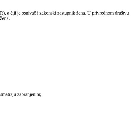
R), a čiji je osnivač i zakonski zastupnik žena. U privrednom društvu
 žena.
 smatraju zabranjenim;