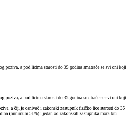
og poziva, a pod licima starosti do 35 godina smatraće se svi oni koji
og poziva, a pod licima starosti do 35 godina smatraće se svi oni koji
va, a čiji je osnivač i zakonski zastupnik fizičko lice starosti do 35
5 godina (minimum 51%) i jedan od zakonskih zastupnika mora biti