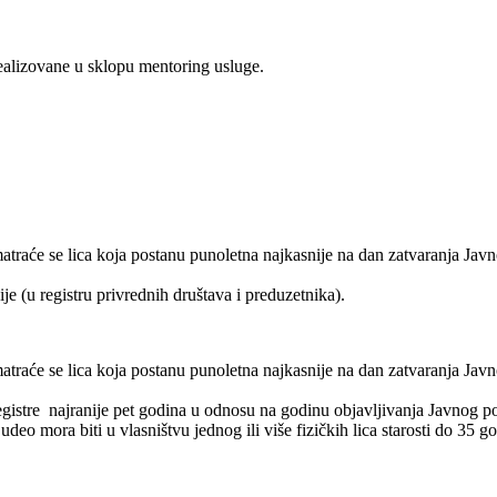
ealizovane u sklopu mentoring usluge.
atraće se lica koja postanu punoletna najkasnije na dan zatvaranja Javn
e (u registru privrednih društava i preduzetnika).
atraće se lica koja postanu punoletna najkasnije na dan zatvaranja Javn
egistre najranije pet godina u odnosu na godinu objavljivanja Javnog pozi
udeo mora biti u vlasništvu jednog ili više fizičkih lica starosti do 3