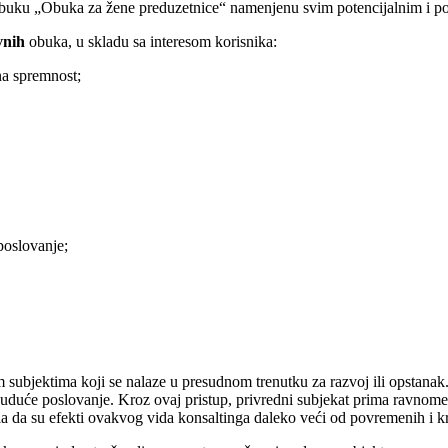
ku „Obuka za žene preduzetnice“ namenjenu svim potencijalnim i pos
vnih
obuka, u skladu sa interesom korisnika:
na spremnost;
poslovanje;
subjektima koji se nalaze u presudnom trenutku za razvoj ili opstanak. 
za buduće poslovanje. Kroz ovaj pristup, privredni subjekat prima ravno
la da su efekti ovakvog vida konsaltinga daleko veći od povremenih i k