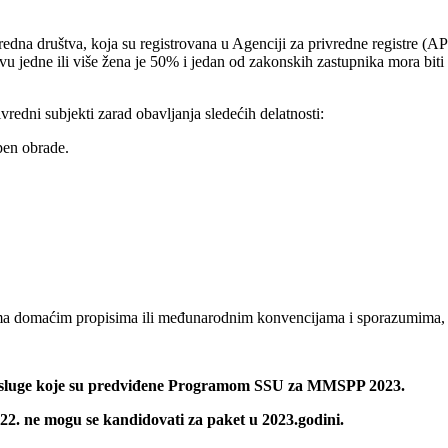
edna društva, koja su registrovana u Agenciji za privredne registre (AP
vu jedne ili više žena je 50% i jedan od zakonskih zastupnika mora biti
ivredni subjekti zarad obavljanja sledećih delatnosti:
epen obrade.
 prema domaćim propisima ili međunarodnim konvencijama i sporazumima,
ale usluge koje su predviđene Programom SSU za MMSPP 2023.
2. ne mogu se kandidovati za paket u 2023.godini.