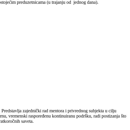
tojećim preduzetnicama (u trajanju od jednog dana).
Predstavlja zajednički rad mentora i privrednog subjekta u cilju
mernu, vremenski raspoređenu kontinuiranu podršku, radi postizanja što
ratkoročnih saveta.