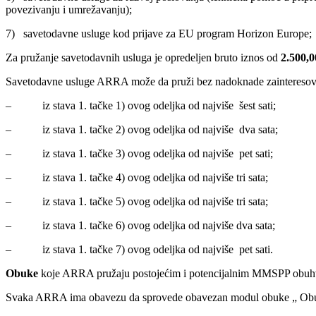
povezivanju i umrežavanju);
7) savetodavne usluge kod prijave za EU program Horizon Europe;
Za pružanje savetodavnih usluga je opredeljen bruto iznos od
2.500,0
Savetodavne usluge ARRA može da pruži bez nadoknade zainteresovan
– iz stava 1. tačke 1) ovog odeljka od najviše šest sati;
– iz stava 1. tačke 2) ovog odeljka od najviše dva sata;
– iz stava 1. tačke 3) ovog odeljka od najviše pet sati;
– iz stava 1. tačke 4) ovog odeljka od najviše tri sata;
– iz stava 1. tačke 5) ovog odeljka od najviše tri sata;
– iz stava 1. tačke 6) ovog odeljka od najviše dva sata;
– iz stava 1. tačke 7) ovog odeljka od najviše pet sati.
Obuke
koje ARRA pružaju postojećim i potencijalnim MMSPP obuhva
Svaka ARRA ima obavezu da sprovede obavezan modul obuke „ Obuk