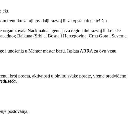
jekt.
om trenutku za njihov dalji razvoj ili za opstanak na tržištu.
organizovala Nacionalna agencija za regionalni razvoj ili koje će
a Zapadnog Balkana (Srbija, Bosna i Hercegovina, Crna Gora i Severna
ge i unošenja u Mentor master bazu. Isplata ARRA za ovu vrstu
renu, broj poseta, aktivnosti u okviru svake posete, vreme predviđeno
preduzeća
.
enje poslovanja;