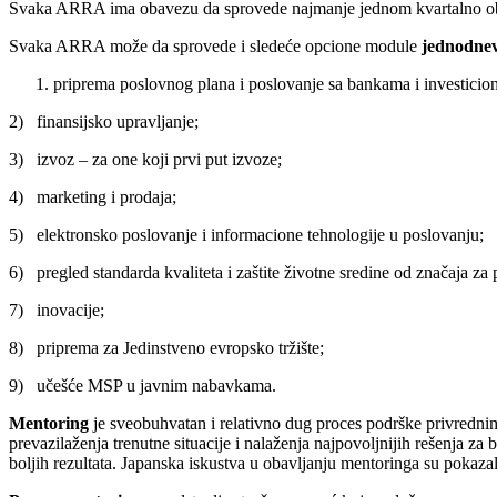
Svaka ARRA ima obavezu da sprovede najmanje jednom kvartalno obu
Svaka ARRA može da sprovede i sledeće opcione module
jednodne
priprema poslovnog plana i poslovanje sa bankama i investicio
2) finansijsko upravljanje;
3) izvoz – za one koji prvi put izvoze;
4) marketing i prodaja;
5) elektronsko poslovanje i informacione tehnologije u poslovanju;
6) pregled standarda kvaliteta i zaštite životne sredine od značaja za 
7) inovacije;
8) priprema za Jedinstveno evropsko tržište;
9) učešće MSP u javnim nabavkama.
Mentoring
je sveobuhvatan i relativno dug proces podrške privrednim 
prevazilaženja trenutne situacije i nalaženja najpovoljnijih rešenja 
boljih rezultata. Japanska iskustva u obavljanju mentoringa su pokaza