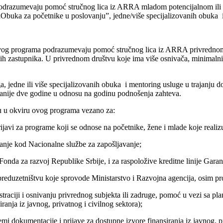
drazumevaju pomoć stručnog lica iz ARRA mladom potencijalnom ili 
Obuka za početnike u poslovanju”, jedne/više specijalizovanih obuka i 
 programa podrazumevaju pomoć stručnog lica iz ARRA privrednom subje
zastupnika. U privrednom društvu koje ima više osnivača, minimalni ud
a, jedne ili više specijalizovanih obuka i mentoring usluge u trajanju
ajranije dve godine u odnosu na godinu podnošenja zahteva.
 u okviru ovog programa vezano za:
javi za programe koji se odnose na početnike, žene i mlade koje realiz
anje kod Nacionalne službe za zapošljavanje;
 Fonda za razvoj Republike Srbije, i za raspoložive kreditne linije Gar
reduzetništvu koje sprovode Ministarstvo i Razvojna agencija, osim pr
raciji i osnivanju privrednog subjekta ili zadruge, pomoć u vezi sa pl
ranja iz javnog, privatnog i civilnog sektora);
i dokumentacije i prijave za dostupne izvore finansiranja iz javnog, 