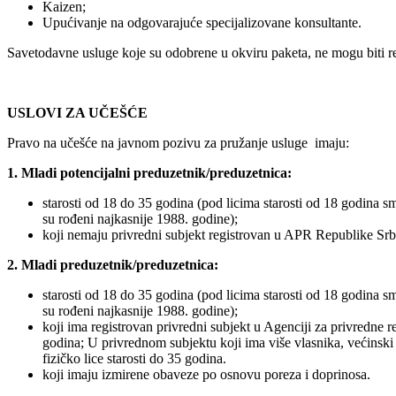
Kaizen;
Upućivanje na odgovarajuće specijalizovane konsultante.
Savetodavne usluge koje su odobrene u okviru paketa, ne mogu biti r
USLOVI ZA UČEŠĆE
Pravo na učešće na javnom pozivu za pružanje usluge imaju:
1. Mladi potencijalni preduzetnik/preduzetnica:
starosti od 18 do 35 godina (pod licima starosti od 18 godina sm
su rođeni najkasnije 1988. godine);
koji nemaju privredni subjekt registrovan u APR Republike Srbij
2. Mladi preduzetnik/preduzetnica:
starosti od 18 do 35 godina (pod licima starosti od 18 godina sm
su rođeni najkasnije 1988. godine);
koji ima registrovan privredni subjekt u Agenciji za privredne r
godina; U privrednom subjektu koji ima više vlasnika, većinski 
fizičko lice starosti do 35 godina.
koji imaju izmirene obaveze po osnovu poreza i doprinosa.