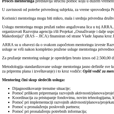
Proces mentoringa
predstavlja stručnu pomoć koju u dužem vremens
U zavisnosti od potrebe privrednog subjekta, za vreme sprovođenja Pr
Korisnici mentoringa mogu biti mikro, mala i srednja privredna društva, 
Uslugu mentoringa mogu pružati radno angažovana lica u toj ARRA, koj
organizovati Razvojna agencija i/ili Projekat „Osnaživanje i dalje u
Makedonija)” (RAS – JICA) finansiran od strane Vlade Japana kroz 
ARRA su u obavezi da o svakom započetom mentoringu izveste Razvojn
usluge se vrši nakon kompletno pružene usluge mentoringa privredno
Za pružanje mentoring usluge je opredeljen bruto iznos od 2.500,00 d
Metodologija standardizovane usluge mentoringa jasno definiše sve kor
za pripremu plana i izveštavanje) i to kroz vodiče:
Opšti vodič za men
Mentoring čini skup sledećih usluga:
Dijagnostikovanje trenutne situacije;
Pomoć prilikom pripremanja razvojnih aktivnosti/planova/projeka
Koordinacija za pristupanje fondovima, novim tehnologijama, k
Pomoć pri implementaciji razvojnih aktivnosti/planova/projekat
Pomoć u pronalaženju poslovnih partnera;
Pomoć pri pronalaženju potrebnih informacija;