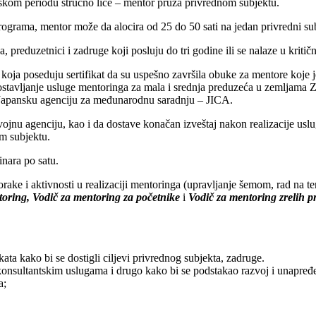
kom periodu stručno lice – mentor pruža privrednom subjektu.
ograma, mentor može da alocira od 25 do 50 sati na jedan privredni sub
preduzetnici i zadruge koji posluju do tri godine ili se nalaze u kritičn
a poseduju sertifikat da su uspešno završila obuke za mentore koje je 
spostavljanje usluge mentoringa za mala i srednja preduzeća u zemljam
Japansku agenciju za međunarodnu saradnju – JICA.
u agenciju, kao i da dostave konačan izveštaj nakon realizacije uslu
m subjektu.
inara po satu.
ake i aktivnosti u realizaciji mentoringa (upravljanje šemom, rad na te
toring, Vodič za mentoring za početnike
i
Vodič za mentoring zrelih 
ta kako bi se dostigli ciljevi privrednog subjekta, zadruge.
onsultantskim uslugama i drugo kako bi se podstakao razvoj i unapređ
a;