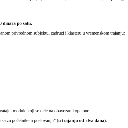
0 dinara po satu.
om privrednom subjektu, zadruzi i klasteru u vremenskom trajanju:
taju module koji se dele na obavezan i opcione.
a za početnike u poslovanjuˮ (
u trajanju od dva dana
).