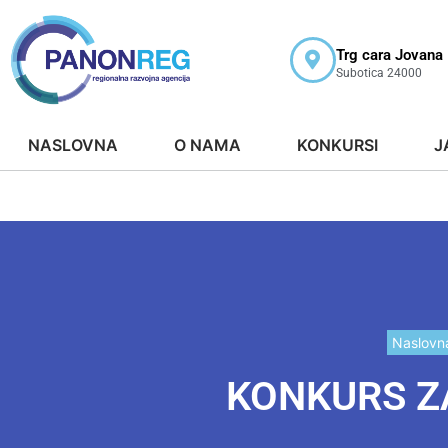
Trg cara Jovana
Subotica 24000
NASLOVNA
O NAMA
KONKURSI
J
Naslovn
KONKURS Z