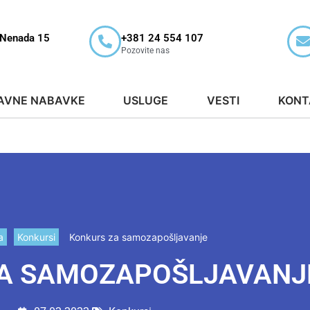
 Nenada 15
+381 24 554 107
Pozovite nas
AVNE NABAVKE
USLUGE
VESTI
KONT
a
Konkursi
Konkurs za samozapošljavanje
A SAMOZAPOŠLJAVANJ