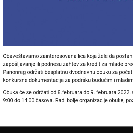
Obaveštavamo zainteresovana lica koja žele da postan
zapošljavanje ili podnesu zahtev za kredit za mlade pr
Panonreg održati besplatnu dvodnevnu obuku za početnik
konkursne dokumentacije za podršku budućim i mladim
Obuka će se održati od 8.februara do 9. februara 2022. 
9:00 do 14:00 časova. Radi bolje organizacije obuke, p