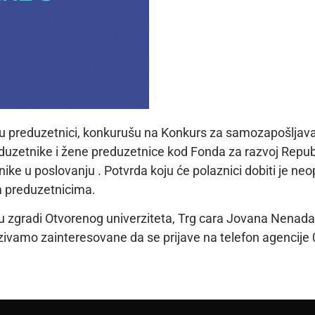
u preduzetnici, konkurušu na Konkurs za samozapošljava
eduzetnike i žene preduzetnice kod Fonda za razvoj Repub
e u poslovanju . Potvrda koju će polaznici dobiti je neo
 preduzetnicima.
u zgradi Otvorenog univerziteta, Trg cara Jovana Nenada 
ozivamo zainteresovane da se prijave na telefon agencije