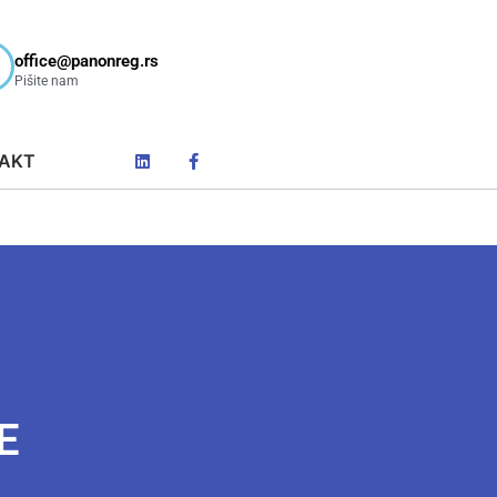
office@panonreg.rs
Pišite nam
AKT
E