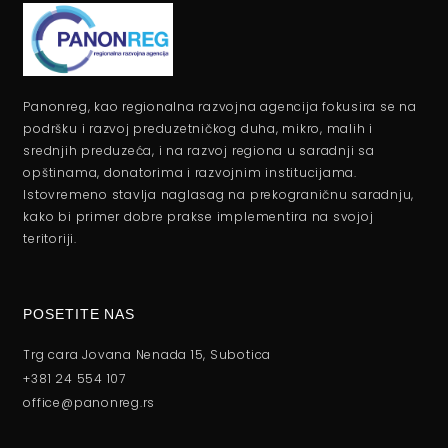
Panonreg, kao regionalna razvojna agencija fokusira se na
podršku i razvoj preduzetničkog duha, mikro, malih i
srednjih preduzeća, i na razvoj regiona u saradnji sa
opštinama, donatorima i razvojnim institucijama.
Istovremeno stavlja naglasag na prekograničnu saradnju,
kako bi primer dobre prakse implementira na svojoj
teritoriji.
POSETITE NAS
Trg cara Jovana Nenada 15, Subotica
+381 24 554 107
office@panonreg.rs