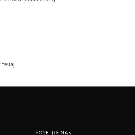
 течај
POSETITE NAS