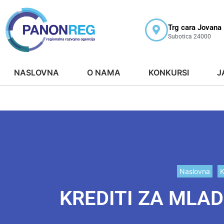
Trg cara Jovana
Subotica 24000
NASLOVNA
O NAMA
KONKURSI
J
Naslovna
K
KREDITI ZA MLA