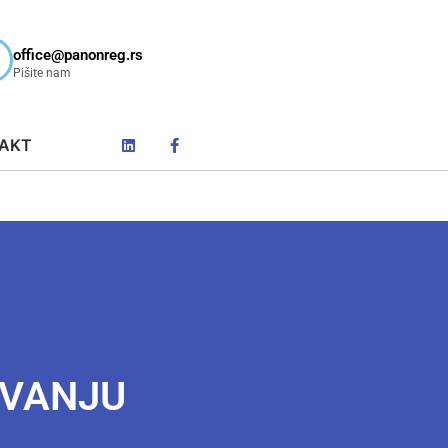
office@panonreg.rs
Pišite nam
AKT
OVANJU