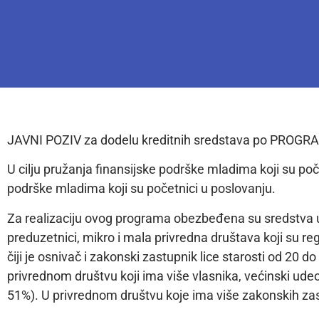
JAVNI POZIV za dodelu kreditnih sredstava po PR
U cilju pružanja finansijske podrške mladima koji su po
podrške mladima koji su početnici u poslovanju.
Za realizaciju ovog programa obezbeđena su sredstva u
preduzetnici, mikro i mala privredna društava koji su reg
čiji je osnivač i zakonski zastupnik lice starosti od 20
privrednom društvu koji ima više vlasnika, većinski udeo 
51%). U privrednom društvu koje ima više zakonskih zast