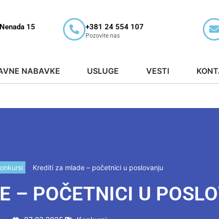
 Nenada 15
+381 24 554 107
Pozovite nas
AVNE NABAVKE
USLUGE
VESTI
KONT
onkursi
Krediti za mlade – početnici u poslovanju
DE – POČETNICI U POSL