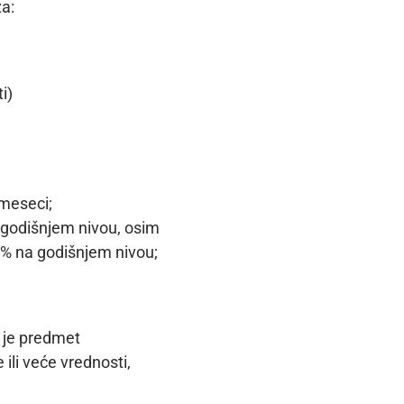
a:
i)
 meseci;
 godišnjem nivou, osim
1% na godišnjem nivou;
a je predmet
 ili veće vrednosti,