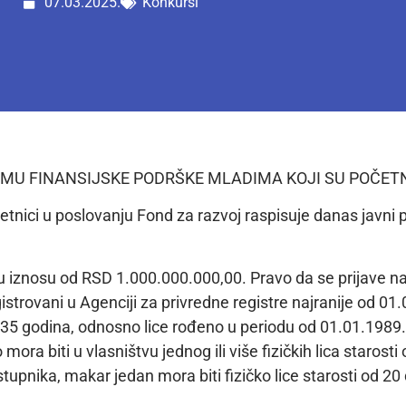
07.03.2025.
Konkursi
OGRAMU FINANSIJSKE PODRŠKE MLADIMA KOJI SU POČET
četnici u poslovanju Fond za razvoj raspisuje danas javni 
 iznosu od RSD 1.000.000.000,00. Pravo da se prijave na
istrovani u Agenciji za privredne registre najranije od 01
 do 35 godina, odnosno lice rođeno u periodu od 01.01.198
mora biti u vlasništvu jednog ili više fizičkih lica staro
upnika, makar jedan mora biti fizičko lice starosti od 20