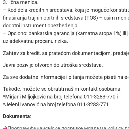
3. lična menica.
– Kod dela kreditnih sredstava, koja je moguće koristiti
finasiranja trajnih obrtnih sredstava (TOS) – osim men
dodatni instrument obezbeđenja;
– Opciono: bankarska garancija (kamatna stopa 1%) ili j
uz adekvatnu procenu rizika.
Zahtev za kredit, sa pratećom dokumentacijom, predaje 
Javni poziv je otvoren do utroška sredstava.
Za sve dodatne informacije i pitanja možete pisati na 
Takođe, možete se obratiti našim kontakt osobama:
*Mirjani Miljojković na broj telefona 011-3283-770 i
*Jeleni Ivanović na broj telefona 011-3283-771.
Dokumenta
:
Програм финансијске подршке младима који су п