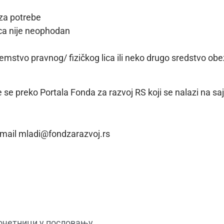
 za potrebe
ica nije neophodan
emstvo pravnog/ fizičkog lica ili neko drugo sredstvo obe
se preko Portala Fonda za razvoj RS koji se nalazi na sa
e-mail mladi@fondzarazvoj.rs
очетници у пословању