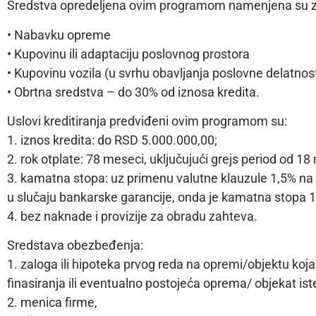
Sredstva opredeljena ovim programom namenjena su z
• Nabavku opreme
• Kupovinu ili adaptaciju poslovnog prostora
• Kupovinu vozila (u svrhu obavljanja poslovne delatnost
• Obrtna sredstva – do 30% od iznosa kredita.
Uslovi kreditiranja predviđeni ovim programom su:
1. iznos kredita: do RSD 5.000.000,00;
2. rok otplate: 78 meseci, uključujući grejs period od 18
3. kamatna stopa: uz primenu valutne klauzule 1,5% na
u slučaju bankarske garancije, onda je kamatna stopa 
4. bez naknade i provizije za obradu zahteva.
Sredstava obezbeđenja:
1. zaloga ili hipoteka prvog reda na opremi/objektu koj
finasiranja ili eventualno postojeća oprema/ objekat iste
2. menica firme,