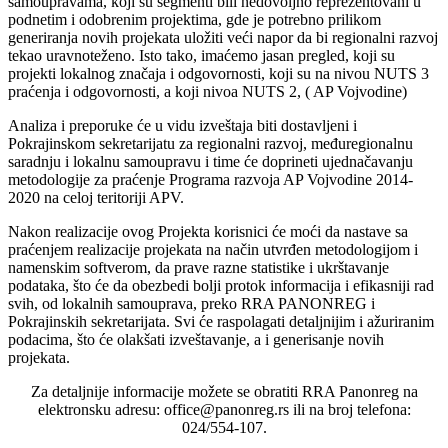
samoupravama, koji su segmenti bili nedovoljno reprezentovani u
podnetim i odobrenim projektima, gde je potrebno prilikom
generiranja novih projekata uložiti veći napor da bi regionalni razvoj
tekao uravnoteženo. Isto tako, imaćemo jasan pregled, koji su
projekti lokalnog značaja i odgovornosti, koji su na nivou NUTS 3
praćenja i odgovornosti, a koji nivoa NUTS 2, ( AP Vojvodine)
Analiza i preporuke će u vidu izveštaja biti dostavljeni i
Pokrajinskom sekretarijatu za regionalni razvoj, međuregionalnu
saradnju i lokalnu samoupravu i time će doprineti ujednačavanju
metodologije za praćenje Programa razvoja AP Vojvodine 2014-
2020 na celoj teritoriji APV.
Nakon realizacije ovog Projekta korisnici će moći da nastave sa
praćenjem realizacije projekata na način utvrđen metodologijom i
namenskim softverom, da prave razne statistike i ukrštavanje
podataka, što će da obezbedi bolji protok informacija i efikasniji rad
svih, od lokalnih samouprava, preko RRA PANONREG i
Pokrajinskih sekretarijata. Svi će raspolagati detaljnijim i ažuriranim
podacima, što će olakšati izveštavanje, a i generisanje novih
projekata.
Za detaljnije informacije možete se obratiti RRA Panonreg na
elektronsku adresu: office@panonreg.rs ili na broj telefona:
024/554-107.