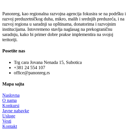
Panonreg, kao regionalna razvojna agencija fokusira se na podršku i
razvoj preduzetničkog duha, mikro, malih i srednjih preduzeća, i na
razvoj regiona u saradnji sa opštinama, donatorima i razvojnim
institucijama. Istovremeno stavlja naglasag na prekograničnu
saradnju, kako bi primer dobre prakse implementira na svojoj
teritoriji.
Posetite nas
Trg cara Jovana Nenada 15, Subotica
+381 24 554 107
office@panonreg.rs
Mapa sajta
Naslovna
O nama
Konkursi
Javne nabavke
Usluge
Vesti
Kontakt