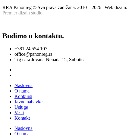
RRA Panonreg © Sva prava zadržana. 2010 –
2026
| Web dizajn:
Premier dizajn studio
.
Budimo u kontaktu.
+381 24 554 107
office@panonreg.rs
Trg cara Jovana Nenada 15, Subotica
Naslovna
O nama
Konkursi
Javne nabavke
Usluge
Vesti
Kontakt
Naslovna
O nama