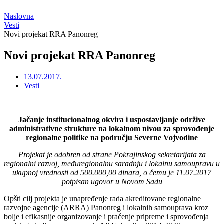
Naslovna
Vesti
Novi projekat RRA Panonreg
Novi projekat RRA Panonreg
13.07.2017.
Vesti
Jačanje institucionalnog okvira i uspostavljanje održive
administrativne strukture na lokalnom nivou za sprovođenje
regionalne politike na području Severne Vojvodine
Projekat je odobren od strane Pokrajinskog sekretarijata za
regionalni razvoj, međuregionalnu saradnju i lokalnu samoupravu u
ukupnoj vrednosti od 500.000,00 dinara, o čemu je 11.07.2017
potpisan ugovor u Novom Sadu
Opšti cilj projekta je unapređenje rada akreditovane regionalne
razvojne agencije (ARRA) Panonreg i lokalnih samouprava kroz
bolje i efikasnije organizovanje i praćenje pripreme i sprovođenja