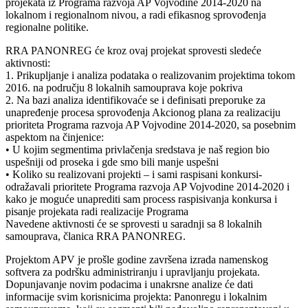
projekata iz Programa razvoja AP Vojvodine 2014-2020 na
lokalnom i regionalnom nivou, a radi efikasnog sprovođenja
regionalne politike.
RRA PANONREG će kroz ovaj projekat sprovesti sledeće
aktivnosti:
1. Prikupljanje i analiza podataka o realizovanim projektima tokom
2016. na području 8 lokalnih samouprava koje pokriva
2. Na bazi analiza identifikovaće se i definisati preporuke za
unapređenje procesa sprovođenja Akcionog plana za realizaciju
prioriteta Programa razvoja AP Vojvodine 2014-2020, sa posebnim
aspektom na činjenice:
• U kojim segmentima privlačenja sredstava je naš region bio
uspešniji od proseka i gde smo bili manje uspešni
• Koliko su realizovani projekti – i sami raspisani konkursi-
odražavali prioritete Programa razvoja AP Vojvodine 2014-2020 i
kako je moguće unaprediti sam process raspisivanja konkursa i
pisanje projekata radi realizacije Programa
Navedene aktivnosti će se sprovesti u saradnji sa 8 lokalnih
samouprava, članica RRA PANONREG.
Projektom APV je prošle godine završena izrada namenskog
softvera za podršku administriranju i upravljanju projekata.
Dopunjavanje novim podacima i unakrsne analize će dati
informacije svim korisnicima projekta: Panonregu i lokalnim