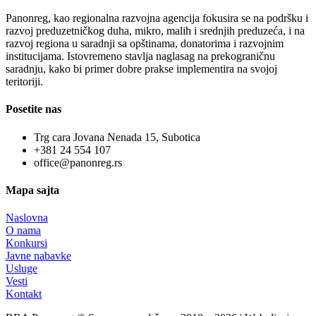
Panonreg, kao regionalna razvojna agencija fokusira se na podršku i
razvoj preduzetničkog duha, mikro, malih i srednjih preduzeća, i na
razvoj regiona u saradnji sa opštinama, donatorima i razvojnim
institucijama. Istovremeno stavlja naglasag na prekograničnu
saradnju, kako bi primer dobre prakse implementira na svojoj
teritoriji.
Posetite nas
Trg cara Jovana Nenada 15, Subotica
+381 24 554 107
office@panonreg.rs
Mapa sajta
Naslovna
O nama
Konkursi
Javne nabavke
Usluge
Vesti
Kontakt