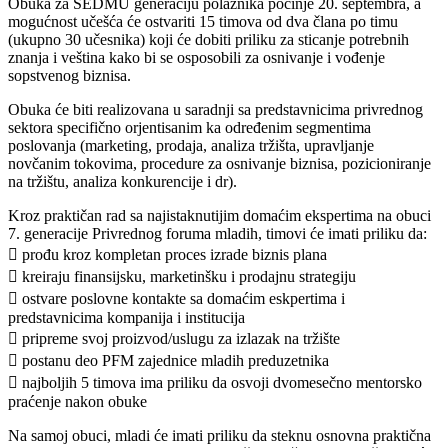
Obuka za SEDMU generaciju polaznika počinje 20. septembra, a
mogućnost učešća će ostvariti 15 timova od dva člana po timu
(ukupno 30 učesnika) koji će dobiti priliku za sticanje potrebnih
znanja i veština kako bi se osposobili za osnivanje i vođenje
sopstvenog biznisa.
Obuka će biti realizovana u saradnji sa predstavnicima privrednog
sektora specifično orjentisanim ka određenim segmentima
poslovanja (marketing, prodaja, analiza tržišta, upravljanje
novčanim tokovima, procedure za osnivanje biznisa, pozicioniranje
na tržištu, analiza konkurencije i dr).
Kroz praktičan rad sa najistaknutijim domaćim ekspertima na obuci
7. generacije Privrednog foruma mladih, timovi će imati priliku da:
 prođu kroz kompletan proces izrade biznis plana
 kreiraju finansijsku, marketinšku i prodajnu strategiju
 ostvare poslovne kontakte sa domaćim eskpertima i
predstavnicima kompanija i institucija
 pripreme svoj proizvod/uslugu za izlazak na tržište
 postanu deo PFM zajednice mladih preduzetnika
 najboljih 5 timova ima priliku da osvoji dvomesečno mentorsko
praćenje nakon obuke
Na samoj obuci, mladi će imati priliku da steknu osnovna praktična