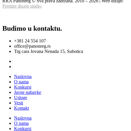
RRA Panonreg © Sva prava zadržana. 2010 –
2026
| Web dizajn:
Premier dizajn studio
.
Budimo u kontaktu.
+381 24 554 107
office@panonreg.rs
Trg cara Jovana Nenada 15, Subotica
Naslovna
O nama
Konkursi
Javne nabavke
Usluge
Vesti
Kontakt
Naslovna
O nama
Konkursi