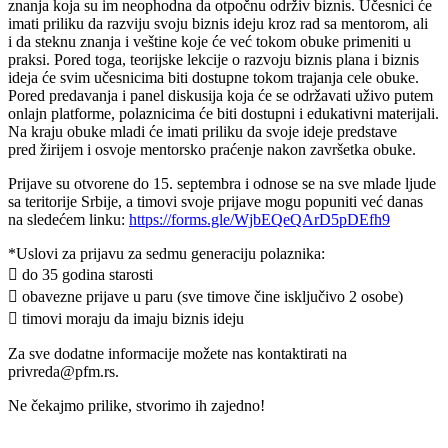
znanja koja su im neophodna da otpočnu održiv biznis. Učesnici će
imati priliku da razviju svoju biznis ideju kroz rad sa mentorom, ali
i da steknu znanja i veštine koje će već tokom obuke primeniti u
praksi. Pored toga, teorijske lekcije o razvoju biznis plana i biznis
ideja će svim učesnicima biti dostupne tokom trajanja cele obuke.
Pored predavanja i panel diskusija koja će se održavati uživo putem
onlajn platforme, polaznicima će biti dostupni i edukativni materijali.
Na kraju obuke mladi će imati priliku da svoje ideje predstave
pred žirijem i osvoje mentorsko praćenje nakon završetka obuke.
Prijave su otvorene do 15. septembra i odnose se na sve mlade ljude
sa teritorije Srbije, a timovi svoje prijave mogu popuniti već danas
na sledećem linku:
https://forms.gle/WjbEQeQArD5pDEfh9
*Uslovi za prijavu za sedmu generaciju polaznika:
 do 35 godina starosti
 obavezne prijave u paru (sve timove čine isključivo 2 osobe)
 timovi moraju da imaju biznis ideju
Za sve dodatne informacije možete nas kontaktirati na
privreda@pfm.rs.
Ne čekajmo prilike, stvorimo ih zajedno!