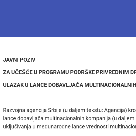
J
AVNI POZIV
ZA UČEŠĆE U PROGRAMU PODRŠKE PRIVREDNIM 
ULAZAK U LANCE DOBAVLJAČA
MULTINACIONALNIH
Razvojna agencija Srbije (u daljem tekstu: Agencija) k
lance dobavljača multinacionalnih kompanija (u daljem t
uključivanja u međunarodne lance vrednosti multinacio