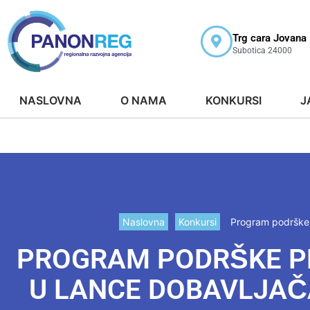
Trg cara Jovana
Subotica 24000
NASLOVNA
O NAMA
KONKURSI
J
Naslovna
Konkursi
Program podrške 
PROGRAM PODRŠKE P
U LANCE DOBAVLJAČ