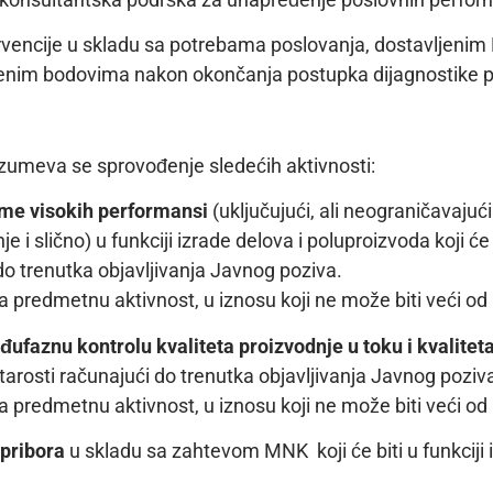
ntervencije u skladu sa potrebama poslovanja, dostavljen
nim bodovima nakon okončanja postupka dijagnostike p
zumeva se sprovođenje sledećih aktivnosti:
eme visokih performansi
(uključujući, ali neograničavajući
 slično) u funkciji izrade delova i poluproizvoda koji će 
do trenutka objavljivanja Javnog poziva.
 predmetnu aktivnost, u iznosu koji ne može biti veći od
ufaznu kontrolu kvaliteta proizvodnje u toku i kvalitet
tarosti računajući do trenutka objavljivanja Javnog poziv
 predmetnu aktivnost, u iznosu koji ne može biti veći od
 pribora
u skladu sa zahtevom MNK koji će biti u funkciji 