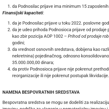
da Podnosilac prijave ima minimum 15 zaposlenih 
Finansijski kapaciteti
:
da je Podnosilac prijave u toku 2022. poslovne go
da je udeo prihoda Podnosioca prijave od prodaje
kao zbir pozicija AOP 1002 –
Prihod od prodaje rob
godini;
da vrednost osnovnih sredstava, dobijena kao razl
nekretnina) pojedinačnog, odnosno konsolidovanog 
35.000.000,00 dinara;
da protiv Podnosioca prijave nije pokrenut prethod
reorganizacije ili nije pokrenut postupak likvidacije
NAMENA BESPOVRATNIH SREDSTAVA
Bespovratna sredstva se mogu se dodeliti za realizaci
imovinu, podrška za ulaganje u nematerijalnu imovinu 