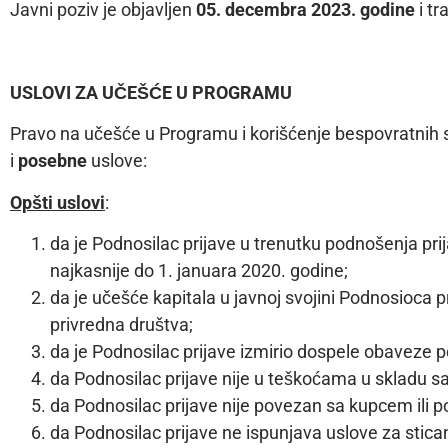
Javni poziv je objavljen
0
5. decembra 2023. godine
i t
USLOVI ZA UČEŠĆE U PROGRAMU
Pravo na učešće u Programu i korišćenje bespovratnih 
i
posebne
uslove:
Opšti uslovi
:
da je Podnosilac prijave u trenutku podnošenja prij
najkasnije do 1. januara 2020. godine;
da je učešće kapitala u javnoj svojini Podnosioca
privredna društva;
da je Podnosilac prijave izmirio dospele obaveze 
da Podnosilac prijave nije u teškoćama u skladu s
da Podnosilac prijave nije povezan sa kupcem ili 
da Podnosilac prijave ne ispunjava uslove za stica