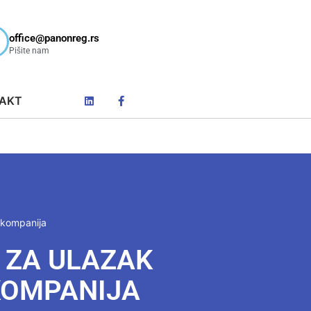
office@panonreg.rs
Pišite nam
AKT
 kompanija
 ZA ULAZAK
KOMPANIJA