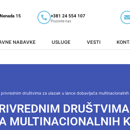
 Nenada 15
+381 24 554 107
Pozovite nas
AVNE NABAVKE
USLUGE
VESTI
KONT
privrednim društvima za ulazak u lance dobavljača multinacionalnih
RIVREDNIM DRUŠTVIMA
A MULTINACIONALNIH 