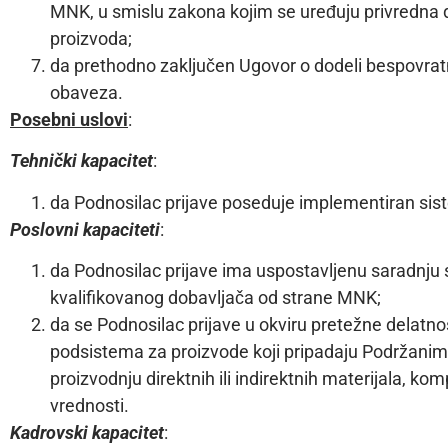
MNK, u smislu zakona kojim se uređuju privredna 
proizvoda;
da prethodno zaključen Ugovor o dodeli bespovrat
obaveza.
Posebni uslovi
:
Tehnički kapacitet
:
da Podnosilac prijave poseduje implementiran sist
Poslovni kapaciteti
:
da Podnosilac prijave ima uspostavljenu saradnju s
kvalifikovanog dobavljača od strane MNK;
da se Podnosilac prijave u okviru pretežne delatnos
podsistema za proizvode koji pripadaju Podržanim 
proizvodnju direktnih ili indirektnih materijala, 
vrednosti.
Kadrovski kapacitet
: