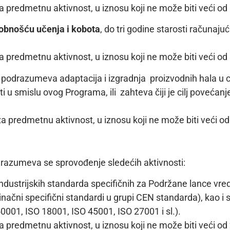
 predmetnu aktivnost, u iznosu koji ne može biti veći od
sobnošću učenja i kobota
, do tri godine starosti računajuć
 predmetnu aktivnost, u iznosu koji ne može biti veći od
 podrazumeva adaptacija i izgradnja proizvodnih hala u cil
u smislu ovog Programa, ili zahteva čiji je cilj povećanj
a predmetnu aktivnost, u iznosu koji ne može biti veći o
razumeva se sprovođenje sledećih aktivnosti:
ustrijskih standarda specifičnih za Podržane lance vred
čni specifični standardi u grupi CEN standarda), kao i s
001, ISO 18001, ISO 45001, ISO 27001 i sl.).
a predmetnu aktivnost, u iznosu koji ne može biti veći od