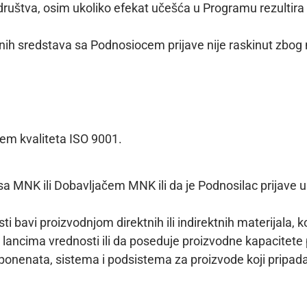
društva, osim ukoliko efekat učešća u Programu rezultir
nih sredstava sa Podnosiocem prijave nije raskinut zbog
em kvaliteta ISO 9001.
a MNK ili Dobavljačem MNK ili da je Podnosilac prijave u
ti bavi proizvodnjom direktnih ili indirektnih materijala,
lancima vrednosti ili da poseduje proizvodne kapacitete
komponenata, sistema i podsistema za proizvode koji prip