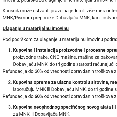
Korisnik može ostvariti pravo na jednu ili više mera i
MNK/Pismom preporuke Dobavljača MNK, kao i ostvare
Ulaganje u materijalnu imovinu
Pod podrškom za ulaganje u materijalnu imovinu podra
Kupovina i instalacija proizvodne i procesne opr
proizvodne trake, CNC mašine, mašine za pakovanje i
Dobavljaču MNK, do tri godine starosti računajući 
Refundacija do 60% od vrednosti opravdanih troškova za
Kupovina opreme za ulaznu kontrolu sirovina, međ
isporučuju MNK ili Dobavljaču MNK, do tri godine s
Refundacija do
60%
od vrednosti opravdanih troškova za
Kupovina neophodnog specifičnog novog alata ili
za MNK ili Dobavljača MNK.