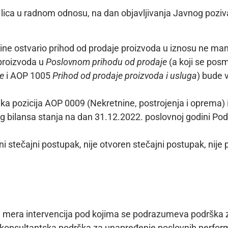
lica u radnom odnosu, na dan objavljivanja Javnog poziv
dine ostvario prihod od prodaje proizvoda u iznosu ne ma
 proizvoda u
Poslovnom prihodu od prodaje
(a koji se pos
e
i AOP 1005
Prihod od prodaje proizvoda i usluga
) bude v
ika pozicija AOP 0009 (Nekretnine, postrojenja i oprema) 
bilansa stanja na dan 31.12.2022. poslovnoj godini Podn
ni stečajni postupak, nije otvoren stečajni postupak, nij
.
ju mera intervencija pod kojima se podrazumeva podrška z
i konsultantska podrška za unapređenje poslovnih perfor