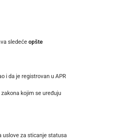
java sledeće
opšte
ao i da je registrovan u APR
u zakona kojim se uređuju
a uslove za sticanje statusa