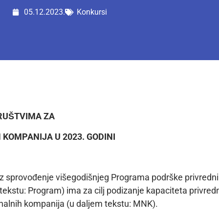
05.12.2023.
Konkursi
DRUŠTVIMA
ZA
 KOMPANIJA U 202
3
. GODINI
roz sprovođenje višegodišnjeg Programa podrške privredn
ekstu: Program) ima za cilj podizanje kapaciteta privred
nalnih kompanija (u daljem tekstu: MNK).