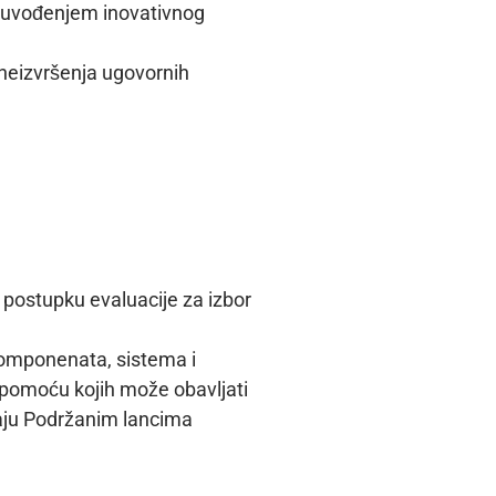
a uvođenjem inovativnog
 neizvršenja ugovornih
 postupku evaluacije za izbor
 komponenata, sistema i
 pomoću kojih može obavljati
adaju Podržanim lancima