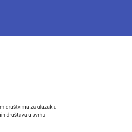
im društvima za ulazak u
nih društava u svrhu