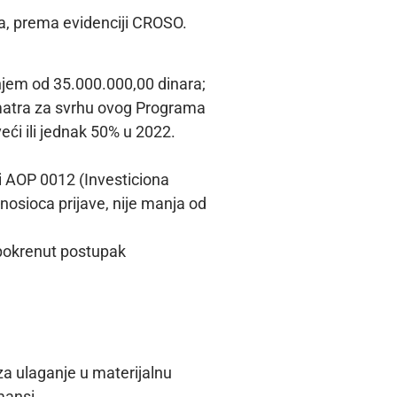
a, prema evidenciji CROSO.
njem od 35.000.000,00 dinara;
matra za svrhu ovog Programa
eći ili jednak 50% u 2022.
i AOP 0012 (Investiciona
osioca prijave, nije manja od
e pokrenut postupak
a ulaganje u materijalnu
mansi.