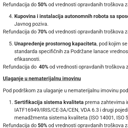
Refundacija do
50%
od vrednosti opravdanih troškova za
Kupovina i instalacija autonomnih robota sa spo
Javnog poziva.
Refundacija do
70%
od vrednosti opravdanih troškova za
Unapređenje prostornog kapaciteta
, pod kojim se
standarda specifičnih za Podržane lanace vrednosti 
efikasnosti.
Refundacija do
40%
od vrednosti opravdanih troškova z
Ulaganje u nematerijalnu imovinu
Pod podrškom za ulaganje u nematerijalnu imovinu pod
Sertifikacija sistema kvaliteta
prema zahtevima ind
IATF16949/IRIS/CE-3A/CEN, VDA 6.3 i drugi pojedina
menadžmenta sistema kvaliteta (ISO 14001, ISO 50
Refundacija do
50%
od vrednosti opravdanih troškova z