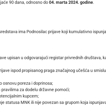
rajaće 90 dana, odnosno do
04.
marta
202
4. godine
.
sredstava ima Podnosilac prijave koji kumulativno ispun
ave upisan u odgovarajući registar privrednih društava, k
 prijave ispod propisanog praga značajnog učešća u smisl
po osnovu poreza i doprinosa;
a pravilima za dodelu državne pomoći;
potencijalnim kupcem;
nje statusa MNK ili nije povezan sa grupom koja ispunjav