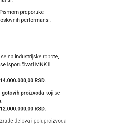
im Pismom preporuke
oslovnih performansi.
 se na industrijske robote,
se isporučivati MNK ili
1
4
.000.000,00 RSD
.
a gotovih proizvoda
koji se
a.
12.000.000,00
RSD
.
izrade delova i poluproizvoda