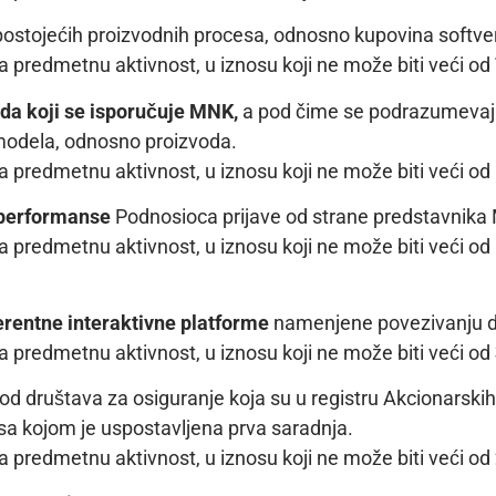
 postojećih proizvodnih procesa, odnosno kupovina softve
 predmetnu aktivnost, u iznosu koji ne može biti veći od
voda koji se isporučuje MNK,
a pod čime se podrazumevaju 
g modela, odnosno proizvoda.
 predmetnu aktivnost, u iznosu koji ne može biti veći od
e performanse
Podnosioca prijave od strane predstavnika 
 predmetnu aktivnost, u iznosu koji ne može biti veći od
erentne interaktivne platforme
namenjene povezivanju dob
 predmetnu aktivnost, u iznosu koji ne može biti veći od
od društava za osiguranje koja su u registru Akcionarskih
sa kojom je uspostavljena prva saradnja.
 predmetnu aktivnost, u iznosu koji ne može biti veći od