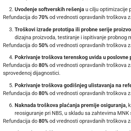
Uvođenje softverskih rešenja
u cilju optimizacije
Refundacija do
70%
od vrednosti opravdanih troškova za
Troškovi izrade prototipa ili probne serije proiz
dizajna proizvoda, testiranje i ispitivanje probno
Refundacija do
50%
od vrednosti opravdanih troškova za
Pokrivanje troškova terenskog uvida u poslovn
Refundacija do
80%
od vrednosti opravdanih troškova za
sprovedenoj dijagnostici.
Pokrivanje troškova godišnjeg ulistavanja na ref
Refundacija do
80%
od vrednosti opravdanih troškova za
Naknada troškova plaćanja premije osiguranja,
k
reosiguranje pri NBS, u skladu sa zahtevima MNK 
Refundacija do
80%
od vrednosti opravdanih troškova za