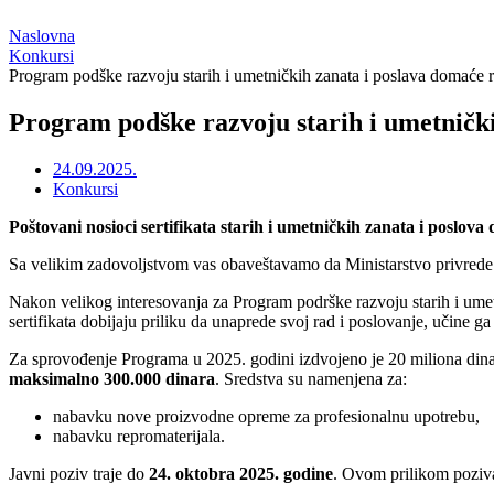
Naslovna
Konkursi
Program podške razvoju starih i umetničkih zanata i poslava domaće r
Program podške razvoju starih i umetnički
24.09.2025.
Konkursi
Poštovani nosioci sertifikata starih i umetničkih zanata i poslova
Sa velikim zadovoljstvom vas obaveštavamo da Ministarstvo privrede n
Nakon velikog interesovanja za Program podrške razvoju starih i umetn
sertifikata dobijaju priliku da unaprede svoj rad i poslovanje, učine ga 
Za sprovođenje Programa u 2025. godini izdvojeno je 20 miliona dinar
maksimalno 300.000 dinara
. Sredstva su namenjena za:
nabavku nove proizvodne opreme za profesionalnu upotrebu,
nabavku repromaterijala.
Javni poziv traje do
24. oktobra 2025. godine
. Ovom prilikom poziva