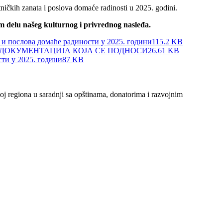
tničkih zanata i poslova domaće radinosti u 2025. godini.
m delu našeg kulturnog i privrednog nasleđa.
ослова домаће радиности у 2025. години
115.2 KB
 години ДОКУМЕНТАЦИЈА КОЈА СЕ ПОДНОСИ
26.61 KB
ти у 2025. години
87 KB
oj regiona u saradnji sa opštinama, donatorima i razvojnim