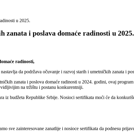
adinosti u 2025.
h zanata i poslava domaće radinosti u 2025.
 domaće radinosti,
astavlja da podržava očuvanje i razvoj starih i umetničkih zanata i po
ičkih zanata i poslova domaće radinosti u 2024. godini, ovaj program bi
vidljivijim na tržištu i postanu konkurentniji.
a iz budžeta Republike Srbije. Nosioci sertifikata moći će da konkuri
mo sve zainteresovane zanatlije i nosioce sertifikata da podnesu prij