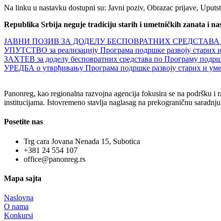
Na linku u nastavku dostupni su: Javni poziv, Obrazac prijave, Uputst
Republika Srbija neguje tradiciju starih i umetničkih zanata i 
ЈАВНИ ПОЗИВ ЗА ДОДЕЛУ БЕСПОВРАТНИХ СРЕДСТАВА у оквиру 
УПУТСТВО за реализацију Програма подршке развоју стари
ЗАХТЕВ за доделу бесповратних средстава по Програму подршке
УРЕДБА о утврђивању Програма подршке развоју старих и умет
Panonreg, kao regionalna razvojna agencija fokusira se na podršku i r
institucijama. Istovremeno stavlja naglasag na prekograničnu saradnju,
Posetite nas
Trg cara Jovana Nenada 15, Subotica
+381 24 554 107
office@panonreg.rs
Mapa sajta
Naslovna
O nama
Konkursi