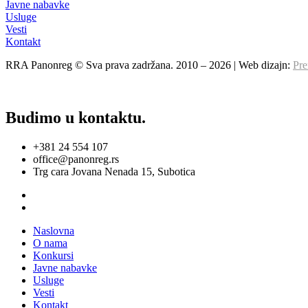
Javne nabavke
Usluge
Vesti
Kontakt
RRA Panonreg © Sva prava zadržana. 2010 –
2026
| Web dizajn:
Pre
Budimo u kontaktu.
+381 24 554 107
office@panonreg.rs
Trg cara Jovana Nenada 15, Subotica
Naslovna
O nama
Konkursi
Javne nabavke
Usluge
Vesti
Kontakt