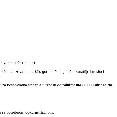
slova domaće radinosti.
će realizovan i u 2025. godini. Na taj način zanatlije i nosioci
šu za bespovratna sredstva u iznosu od
minimalno 80.000 dinara do
avu sa potrebnom dokumentacijom.