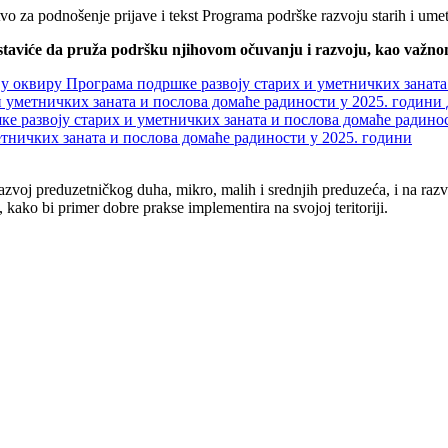
vo za podnošenje prijave i tekst Programa podrške razvoju starih i ume
nastaviće da pruža podršku njihovom očuvanju i razvoju, kao važno
Програма подршке развоју старих и уметничких заната и п
х и уметничких заната и послова домаће радиности у 2025.
 развоју старих и уметничких заната и послова домаће радинос
ничких заната и послова домаће радиности у 2025. години
azvoj preduzetničkog duha, mikro, malih i srednjih preduzeća, i na razv
 kako bi primer dobre prakse implementira na svojoj teritoriji.