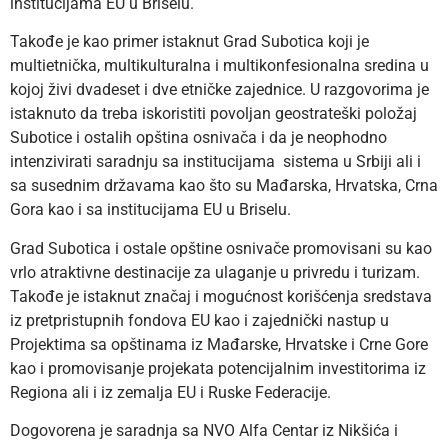
institucijama EU u Briselu.
Takođe je kao primer istaknut Grad Subotica koji je
multietnička, multikulturalna i multikonfesionalna sredina u
kojoj živi dvadeset i dve etničke zajednice. U razgovorima je
istaknuto da treba iskoristiti povoljan geostrateški položaj
Subotice i ostalih opština osnivača i da je neophodno
intenzivirati saradnju sa institucijama sistema u Srbiji ali i
sa susednim državama kao što su Mađarska, Hrvatska, Crna
Gora kao i sa institucijama EU u Briselu.
Grad Subotica i ostale opštine osnivače promovisani su kao
vrlo atraktivne destinacije za ulaganje u privredu i turizam.
Takođe je istaknut značaj i mogućnost korišćenja sredstava
iz pretpristupnih fondova EU kao i zajednički nastup u
Projektima sa opštinama iz Mađarske, Hrvatske i Crne Gore
kao i promovisanje projekata potencijalnim investitorima iz
Regiona ali i iz zemalja EU i Ruske Federacije.
Dogovorena je saradnja sa NVO Alfa Centar iz Nikšića i