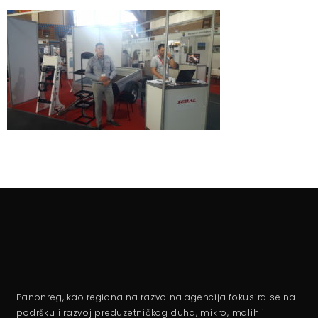
Panonreg, kao regionalna razvojna agencija fokusira se na
podršku i razvoj preduzetničkog duha, mikro, malih i