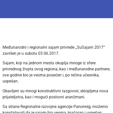
Međunarodni i regionalni sajam privrede „SuSajam 2017“
završen je u subotu 03.06.2017.
Sajam, koji na jednom mestu okuplja mnoge iz sfere
privrednog živpta ovog regiona, kao i međunarodne partnere,
ove godine bio je veoma posećen i, po rečina učesnika,
uspešan.
Obavljeni su mnogi konstruktivni razgovori, sklopljena nova
prijateljstva, kao i mogući poslovni aranžmani.
Sa strane Regionalne razvojne agencije Panonreg, možemo
konstatovati da je sajam bio veoma značajan i uspešan.