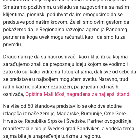
Smatramo pozitivnim, u skladu sa razgovorima sa našim
klijentima, pionirski poduhvat da im omogućimo da se
predstave pod našim krovom. Želeli smo ovim gestom da
pokažemo da je Regionalna razvojna agencija Panonreg
partner na koga uvek mogu računati, kao i da smo tu za
privredu.
Drago nam je da su naši osnivači, kao i klijenti sa kojima
sarađujemo znali da prepoznaju ideju kojom se vodimo i
zato što su, kako vidite na fotografijama, dali sve od sebe da
se predstave u najboljem mogućem svetlu. Naravno, trud i
rad nikad ne ostane nezapažen, pa je jedan od naših
osnivača,
Opština Mali Iđoš, nagrađena za najlepši štand
.
Na više od 50 štandova predstavilo se oko dve stotine
izlagača iz naše zemlje, Mađarske, Rumunije, Crne Gore,
Hrvatske, Republike Srpske i Švedske. Partner ovogodišnje
manifestacije bio je švedski grad Sandviken, a vodeća tema
sajma bila je unapređenje turizma u regionu.