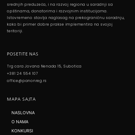
srednjih preduzeća, i na razvoj regiona u saradnji sa
opštinama, donatorima i razvojnim institucijama.
Istovremeno stavlja naglasag na prekograničnu saradnju,
kako bi primer dobre prakse implementira na svojoj
teritoriji.
POSETITE NAS
Trg cara Jovana Nenada 15, Subotica
+381 24 554 107
office@panonreg.rs
MAPA SAJTA
NASLOVNA
O NAMA
KONKURSI