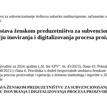
u za subvencionisanje troškova nabavke mašina/opreme, računarske oprem
i
dstava ženskom preduzetništvu za subvenci
ilju inoviranja i digitalizovanja procesa pr
odine za 2024. godinu („Sl. list APV“, br. 45/2023), člana 43. Pokraji
8/2021) i člana 6. Pravilnika o dodeli bespovratnih sredstava žensko
vanja procesa proizvodnje i operacija u domenu marketinga i trgovine u 20
je
AVA ŽENSKOM PREDUZETNIŠTVU ZA SUBVENCIONISAN
U INOVIRANjA I DIGITALIZOVANjA PROCESA PROIZVO