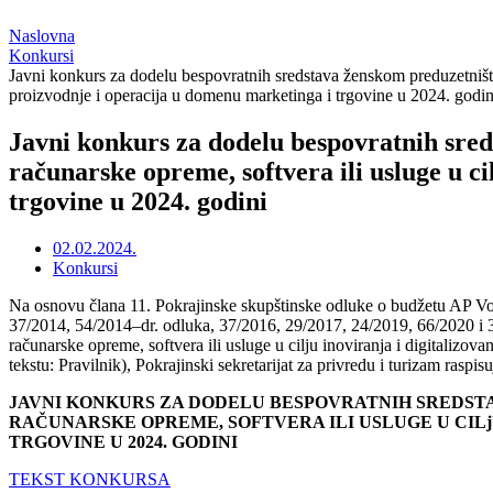
Naslovna
Konkursi
Javni konkurs za dodelu bespovratnih sredstava ženskom preduzetništv
proizvodnje i operacija u domenu marketinga i trgovine u 2024. godin
Javni konkurs za dodelu bespovratnih sre
računarske opreme, softvera ili usluge u c
trgovine u 2024. godini
02.02.2024.
Konkursi
Na osnovu člana 11. Pokrajinske skupštinske odluke o budžetu AP Vojv
37/2014, 54/2014‒dr. odluka, 37/2016, 29/2017, 24/2019, 66/2020 i 3
računarske opreme, softvera ili usluge u cilju inoviranja i digitalizo
tekstu: Pravilnik), Pokrajinski sekretarijat za privredu i turizam raspisu
JAVNI KONKURS ZA DODELU BESPOVRATNIH SREDST
RAČUNARSKE OPREME, SOFTVERA ILI USLUGE U CILj
TRGOVINE U 2024. GODINI
TEKST KONKURSA