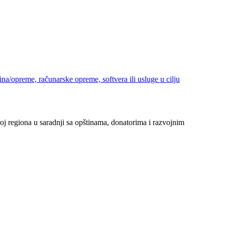
a/opreme, računarske opreme, softvera ili usluge u cilju
oj regiona u saradnji sa opštinama, donatorima i razvojnim