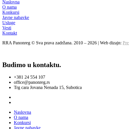
Naslovna
O nama
Konkursi
Javne nabavke
Usluge
Vesti
Kontakt
RRA Panonreg © Sva prava zadržana. 2010 –
2026
| Web dizajn:
Pre
Budimo u kontaktu.
+381 24 554 107
office@panonreg.rs
Trg cara Jovana Nenada 15, Subotica
Naslovna
O nama
Konkursi
Javne nabavke