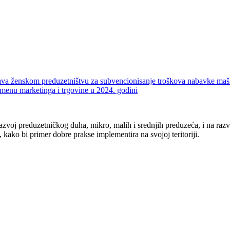
ava ženskom preduzetništvu za subvencionisanje troškova nabavke mašin
domenu marketinga i trgovine u 2024. godini
azvoj preduzetničkog duha, mikro, malih i srednjih preduzeća, i na razv
 kako bi primer dobre prakse implementira na svojoj teritoriji.