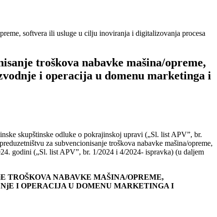
e, softvera ili usluge u cilju inoviranja i digitalizovanja procesa
onisanje troškova nabavke mašina/opreme,
oizvodnje i operacija u domenu marketinga i
nske skupštinske odluke o pokrajinskoj upravi („Sl. list APV”, br.
m preduzetništvu za subvencionisanje troškova nabavke mašina/opreme,
24. godini („Sl. list APV”, br. 1/2024 i 4/2024- ispravka) (u daljem
jE TROŠKOVA NABAVKE MAŠINA/OPREME,
DNjE I OPERACIJA U DOMENU MARKETINGA I